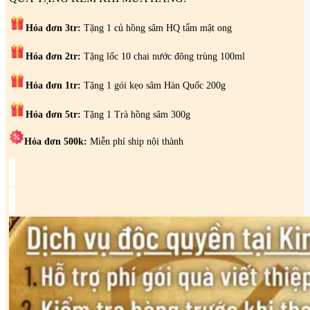
đỏ
Hàn
Quốc
Hóa đơn 3tr:
Tặng 1 củ hồng sâm HQ tẩm mật ong
chai
1L
Hóa đơn 2tr:
Tặng lốc 10 chai nước đông trùng 100ml
-
KIM
Hóa đơn 1tr:
Tặng 1 gói kẹo sâm Hàn Quốc 200g
Y
số
lượng
Hóa đơn 5tr:
Tặng 1 Trà hồng sâm 300g
Hóa đơn 500k:
Miễn phí ship nội thành