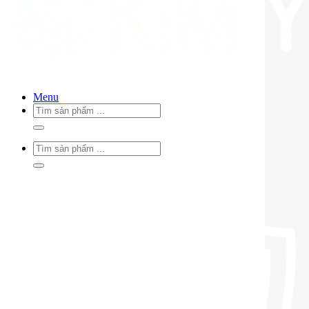
Menu
Tìm
kiếm:
Tìm
kiếm: