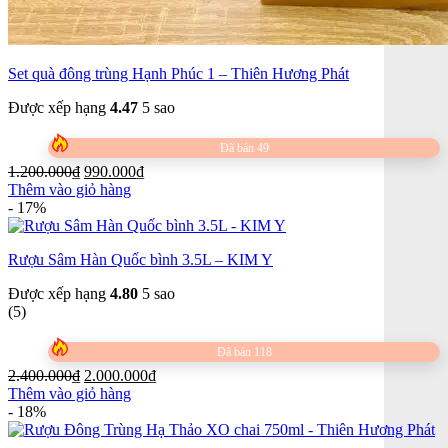
Set quà đông trùng Hạnh Phúc 1 – Thiên Hương Phát
Được xếp hạng
4.47
5 sao
Đã bán 49
Giá
Giá
1.200.000
₫
990.000
₫
gốc
hiện
Thêm vào giỏ hàng
là:
tại
- 17%
1.200.000₫.
là:
990.000₫.
Rượu Sâm Hàn Quốc bình 3.5L – KIM Y
Được xếp hạng
4.80
5 sao
(5)
Đã bán 118
Giá
Giá
2.400.000
₫
2.000.000
₫
gốc
hiện
Thêm vào giỏ hàng
là:
tại
- 18%
2.400.000₫.
là:
2.000.000₫.