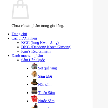
Chưa có sản phẩm trong giỏ hàng.
Trang chủ
Các thương hiệu
KGC (Jung Kwan Jang)
DKG (Daedong Korea Ginseng)
Kim’s Red Ginseng
Danh mục sản phẩm
Sâm Hàn Quốc
Set quà tặng
Sâm tươi
Hắc sâm
Thiên Sâm
Nước Sâm