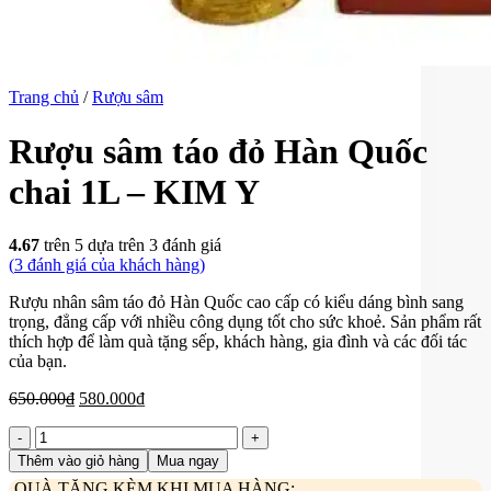
Trang chủ
/
Rượu sâm
Rượu sâm táo đỏ Hàn Quốc
chai 1L – KIM Y
4.67
trên 5 dựa trên
3
đánh giá
(
3
đánh giá của khách hàng)
Rượu nhân sâm táo đỏ Hàn Quốc cao cấp có kiểu dáng bình sang
trọng, đẳng cấp với nhiều công dụng tốt cho sức khoẻ. Sản phẩm rất
thích hợp để làm quà tặng sếp, khách hàng, gia đình và các đối tác
của bạn.
Giá
Giá
650.000
₫
580.000
₫
gốc
hiện
Rượu
là:
tại
sâm
650.000₫.
là:
Thêm vào giỏ hàng
Mua ngay
táo
580.000₫.
QUÀ TẶNG KÈM KHI MUA HÀNG: