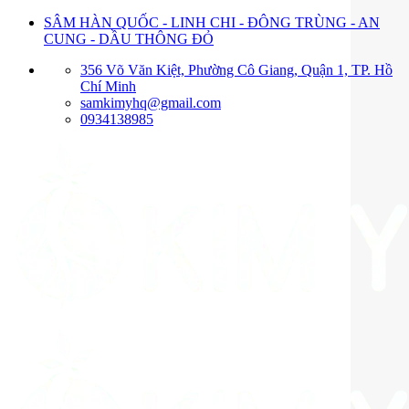
Bỏ
SÂM HÀN QUỐC - LINH CHI - ĐÔNG TRÙNG - AN
qua
CUNG - DẦU THÔNG ĐỎ
nội
356 Võ Văn Kiệt, Phường Cô Giang, Quận 1, TP. Hồ
dung
Chí Minh
samkimyhq@gmail.com
0934138985