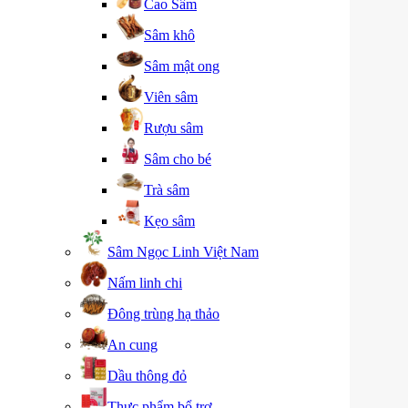
Cao Sâm
Sâm khô
Sâm mật ong
Viên sâm
Rượu sâm
Sâm cho bé
Trà sâm
Kẹo sâm
Sâm Ngọc Linh Việt Nam
Nấm linh chi
Đông trùng hạ thảo
An cung
Dầu thông đỏ
Thực phẩm bổ trợ