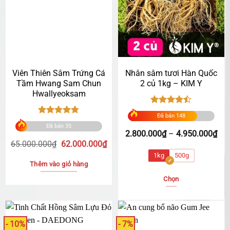
Viên Thiên Sâm Trứng Cá
Nhân sâm tươi Hàn Quốc
Tầm Hwang Sam Chun
2 củ 1kg – KIM Y
Hwallyeoksam
Được xếp
Đã bán 148
hạng
4.46
Được xếp
Đã bán 35
5 sao
hạng
4.73
Kh
2.800.000
₫
–
4.950.000
₫
5 sao
Giá
Giá
giá:
65.000.000
₫
62.000.000
₫
gốc
hiện
từ
1kg
500g
là:
tại
2.8
Thêm vào giỏ hàng
65.000.000₫.
là:
đế
Chọn
62.000.000₫.
4.9
Sản
phẩm
này
- 10%
- 7%