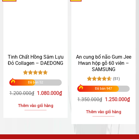
có
nhiều
biến
thể.
Các
tùy
chọn
có
Tinh Chất Hồng Sâm Lựu
An cung bổ não Gum Jee
Đỏ Collagen – DAEDONG
Hwan hộp gỗ 60 viên –
thể
SAMSUNG
được
chọn
(51)
Được xếp
Đã bán 52
hạng
4.68
Được xếp
trên
Đã bán 947
5 sao
hạng
4.63
Giá
Giá
1.200.000
₫
1.080.000
₫
trang
5 sao
gốc
hiện
Giá
Giá
1.350.000
₫
1.250.000
₫
sản
là:
tại
gốc
hiện
Thêm vào giỏ hàng
phẩm
1.200.000₫.
là:
là:
tại
Thêm vào giỏ hàng
1.080.000₫.
1.350.000₫.
là:
1.25