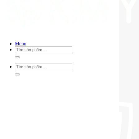
Menu
Tìm
kiếm:
Tìm
kiếm: