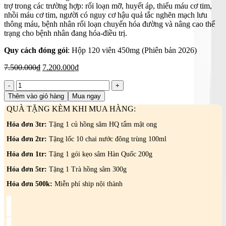
trợ trong các trường hợp: rối loạn mỡ, huyết áp, thiếu máu cơ tim,
nhồi máu cơ tim, người có nguy cơ hậu quả tắc nghẽn mạch lưu
thông máu, bệnh nhân rối loạn chuyển hóa đường và nâng cao thể
trạng cho bệnh nhân đang hóa-điều trị.
Quy cách đóng gói
: Hộp 120 viên 450mg (Phiên bản 2026)
Giá
Giá
7.500.000
₫
7.200.000
₫
gốc
hiện
Tinh
là:
tại
dầu
7.500.000₫.
là:
Thêm vào giỏ hàng
Mua ngay
thông
7.200.000₫.
QUÀ TẶNG KÈM KHI MUA HÀNG:
đỏ
Chính
Hóa đơn 3tr:
Tặng 1 củ hồng sâm HQ tẩm mật ong
Phủ
-
Hóa đơn 2tr:
Tặng lốc 10 chai nước đông trùng 100ml
DAMI
Hóa đơn 1tr:
Tặng 1 gói kẹo sâm Hàn Quốc 200g
HANSONGWON
số
Hóa đơn 5tr:
Tặng 1 Trà hồng sâm 300g
lượng
Hóa đơn 500k:
Miễn phí ship nội thành