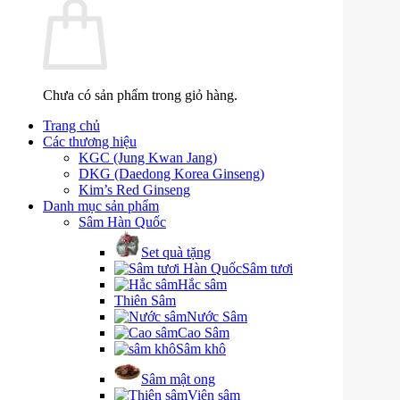
Chưa có sản phẩm trong giỏ hàng.
Trang chủ
Các thương hiệu
KGC (Jung Kwan Jang)
DKG (Daedong Korea Ginseng)
Kim’s Red Ginseng
Danh mục sản phẩm
Sâm Hàn Quốc
Set quà tặng
Sâm tươi
Hắc sâm
Thiên Sâm
Nước Sâm
Cao Sâm
Sâm khô
Sâm mật ong
Viên sâm