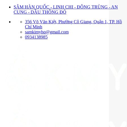
Bỏ
SÂM HÀN QUỐC - LINH CHI - ĐÔNG TRÙNG - AN
qua
CUNG - DẦU THÔNG ĐỎ
nội
356 Võ Văn Kiệt, Phường Cô Giang, Quận 1, TP. Hồ
dung
Chí Minh
samkimyhq@gmail.com
0934138985