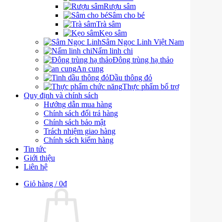
Rượu sâm
Sâm cho bé
Trà sâm
Kẹo sâm
Sâm Ngọc Linh Việt Nam
Nấm linh chi
Đông trùng hạ thảo
An cung
Dầu thông đỏ
Thực phẩm bổ trợ
Quy định và chính sách
Hướng dẫn mua hàng
Chính sách đổi trả hàng
Chính sách bảo mật
Trách nhiệm giao hàng
Chính sách kiểm hàng
Tin tức
Giới thiệu
Liên hệ
Giỏ hàng /
0
₫