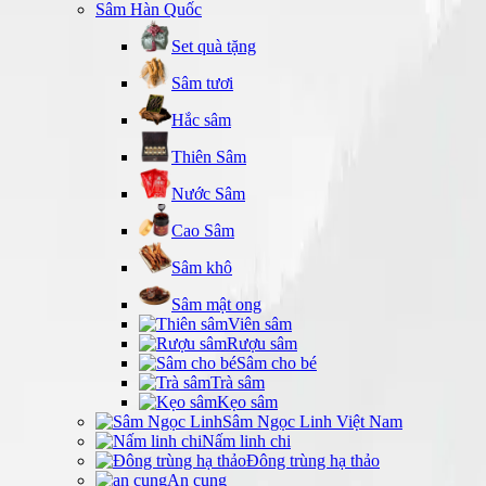
Sâm Hàn Quốc
Set quà tặng
Sâm tươi
Hắc sâm
Thiên Sâm
Nước Sâm
Cao Sâm
Sâm khô
Sâm mật ong
Viên sâm
Rượu sâm
Sâm cho bé
Trà sâm
Kẹo sâm
Sâm Ngọc Linh Việt Nam
Nấm linh chi
Đông trùng hạ thảo
An cung