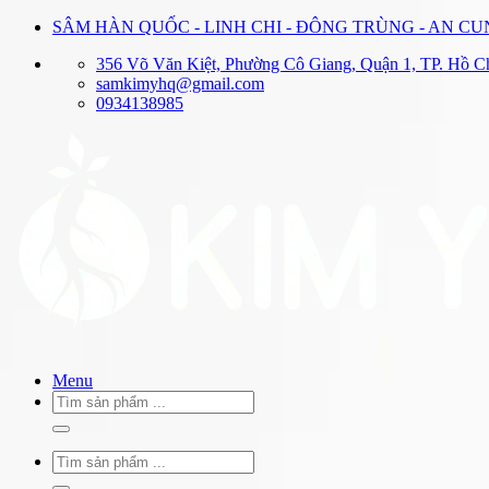
Bỏ
SÂM HÀN QUỐC - LINH CHI - ĐÔNG TRÙNG - AN C
qua
356 Võ Văn Kiệt, Phường Cô Giang, Quận 1, TP. Hồ C
nội
samkimyhq@gmail.com
dung
0934138985
Menu
Tìm
kiếm:
Tìm
kiếm: