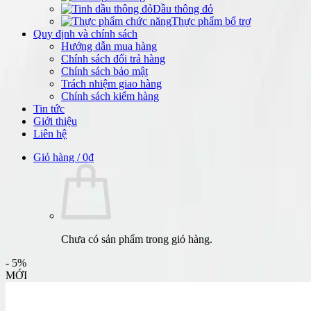
Dầu thông đỏ
Thực phẩm bổ trợ
Quy định và chính sách
Hướng dẫn mua hàng
Chính sách đổi trả hàng
Chính sách bảo mật
Trách nhiệm giao hàng
Chính sách kiểm hàng
Tin tức
Giới thiệu
Liên hệ
Giỏ hàng /
0
₫
Chưa có sản phẩm trong giỏ hàng.
- 5%
MỚI