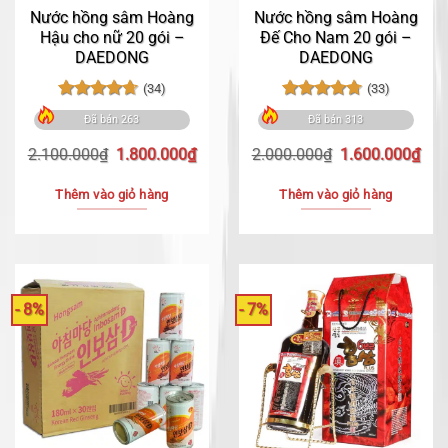
Nước hồng sâm Hoàng
Nước hồng sâm Hoàng
Hậu cho nữ 20 gói –
Đế Cho Nam 20 gói –
DAEDONG
DAEDONG
(34)
(33)
Được xếp
Được xếp
Đã bán 263
Đã bán 313
hạng
4.71
hạng
4.76
5 sao
5 sao
Giá
Giá
Giá
Giá
2.100.000
₫
1.800.000
₫
2.000.000
₫
1.600.000
₫
gốc
hiện
gốc
hiệ
là:
tại
là:
tại
Thêm vào giỏ hàng
Thêm vào giỏ hàng
2.100.000₫.
là:
2.000.000₫.
là:
1.800.000₫.
1.6
- 8%
- 7%