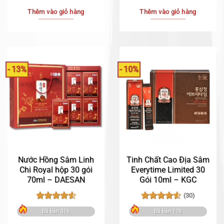
gốc
hiện
gốc
hiệ
là:
tại
là:
tại
Thêm vào giỏ hàng
Thêm vào giỏ hàng
700.000₫.
là:
1.880.000₫.
là:
650.000₫.
1.6
- 13%
- 10%
Nước Hồng Sâm Linh
Tinh Chất Cao Địa Sâm
Chi Royal hộp 30 gói
Everytime Limited 30
70ml – DAESAN
Gói 10ml – KGC
(30)
Được xếp
Được xếp
Đã bán 316
Đã bán 178
hạng
4.62
hạng
4.60
5 sao
5 sao