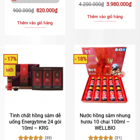
5 sao
hạng
4.57
Giá
Giá
4.200.000
₫
3.980.000
₫
5 sao
Giá
Giá
gốc
hiệ
900.000
₫
820.000
₫
gốc
hiện
là:
tại
Thêm vào giỏ hàng
là:
tại
4.200.000₫.
là:
Thêm vào giỏ hàng
900.000₫.
là:
3.9
820.000₫.
- 17%
- 18%
MỚI
Tinh chất hồng sâm dễ
Nước hồng sâm nhung
uống Energytime 24 gói
hươu 10 chai 100ml –
10ml – KRG
WELLBIO
(33)
(31)