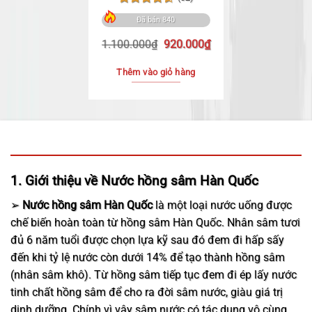
Được xếp
tùy
Đã bán 840
hạng
4.56
chọn
5 sao
Giá
Giá
1.100.000
₫
920.000
₫
có
gốc
hiện
thể
là:
tại
Thêm vào giỏ hàng
1.100.000₫.
là:
được
920.000₫.
chọn
trên
trang
sản
phẩm
1. Giới thiệu về Nước hồng sâm Hàn Quốc
➢
Nước hồng sâm Hàn Quốc
là một loại nước uống được
chế biến hoàn toàn từ hồng sâm Hàn Quốc. Nhân sâm tươi
đủ 6 năm tuổi được chọn lựa kỹ sau đó đem đi hấp sấy
đến khi tỷ lệ nước còn dưới 14% để tạo thành hồng sâm
(nhân sâm khô). Từ hồng sâm tiếp tục đem đi ép lấy nước
tinh chất hồng sâm để cho ra đời sâm nước, giàu giá trị
dinh dưỡng. Chính vì vậy sâm nước có tác dụng vô cùng