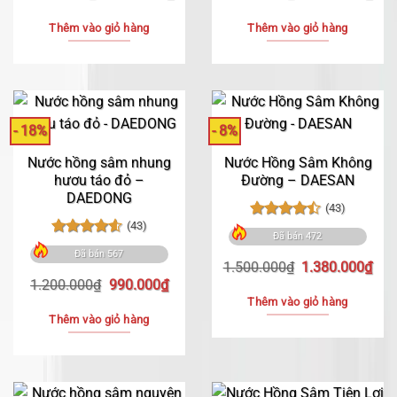
gốc
hiện
gốc
hiệ
là:
tại
là:
tại
Thêm vào giỏ hàng
Thêm vào giỏ hàng
5.800.000₫.
là:
1.500.000₫.
là:
5.400.000₫.
1.3
- 18%
- 8%
Nước hồng sâm nhung
Nước Hồng Sâm Không
hươu táo đỏ –
Đường – DAESAN
DAEDONG
(43)
(43)
Được xếp
Đã bán 472
hạng
4.47
Được xếp
Đã bán 567
5 sao
hạng
4.60
Giá
Giá
1.500.000
₫
1.380.000
₫
5 sao
Giá
Giá
gốc
hiệ
1.200.000
₫
990.000
₫
gốc
hiện
là:
tại
Thêm vào giỏ hàng
là:
tại
1.500.000₫.
là:
Thêm vào giỏ hàng
1.200.000₫.
là:
1.3
990.000₫.