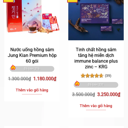
Nước uống hồng sâm
Tinh chất hồng sâm
Jung Kian Premium hộp
tăng hệ miễn dịch
60 gói
immune balance plus
zinc – KRG
Đã bán 316
(39)
Giá
Giá
1.300.000
₫
1.180.000
₫
Được xếp
gốc
hiện
Đã bán 331
hạng
4.62
là:
tại
Thêm vào giỏ hàng
5 sao
Giá
Giá
3.500.000
₫
3.250.000
₫
1.300.000₫.
là:
gốc
hiệ
1.180.000₫.
là:
tại
Thêm vào giỏ hàng
3.500.000₫.
là:
3.2