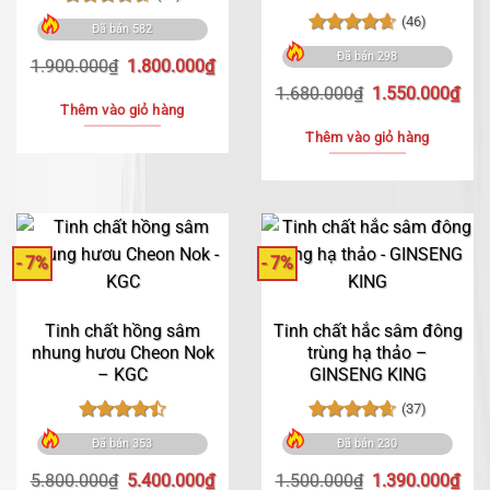
Được xếp
(46)
Đã bán 582
hạng
4.66
Được xếp
5 sao
Đã bán 298
Giá
Giá
hạng
4.65
1.900.000
₫
1.800.000
₫
5 sao
gốc
hiện
Giá
Giá
1.680.000
₫
1.550.000
₫
là:
tại
Thêm vào giỏ hàng
gốc
hiệ
1.900.000₫.
là:
là:
tại
Thêm vào giỏ hàng
1.800.000₫.
1.680.000₫.
là:
1.5
- 7%
- 7%
Tinh chất hồng sâm
Tinh chất hắc sâm đông
nhung hươu Cheon Nok
trùng hạ thảo –
– KGC
GINSENG KING
(37)
Được xếp
Được xếp
Đã bán 353
Đã bán 230
hạng
4.49
hạng
4.65
5 sao
5 sao
Giá
Giá
Giá
Giá
5.800.000
₫
5.400.000
₫
1.500.000
₫
1.390.000
₫