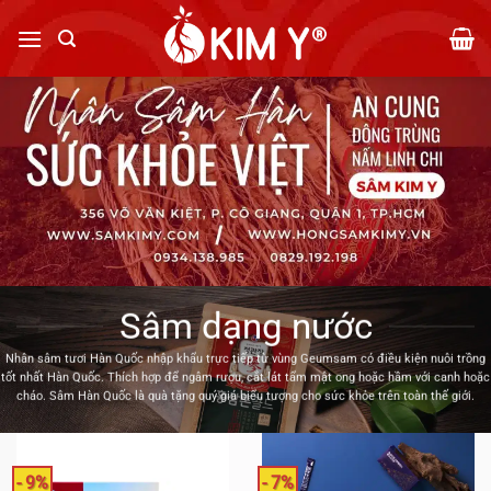
Bỏ
qua
nội
dung
Sâm dạng nước
Nhân sâm tươi Hàn Quốc nhập khẩu trực tiếp từ vùng Geumsam có điều kiện nuôi trồng
tốt nhất Hàn Quốc. Thích hợp để ngâm rượu, cắt lát tẩm mật ong hoặc hầm với canh hoặc
cháo. Sâm Hàn Quốc là quà tặng quý giá biểu tượng cho sức khỏe trên toàn thế giới.
- 9%
- 7%