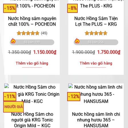
- 15%
- 8%
Nước hồng sâm nguyên
Nước Hồng Sâm Tiện
chất 100% – POCHEON
Lợi The PLUS – KRG
(45)
Được xếp
Được xếp
Đã bán 199
Đã bán 256
hạng
4.76
hạng
4.72
5 sao
5 sao
Giá
Giá
Giá
Giá
1.350.000
₫
1.150.000
₫
1.900.000
₫
1.750.000
₫
gốc
hiện
gốc
hiệ
là:
tại
là:
tại
Thêm vào giỏ hàng
Thêm vào giỏ hàng
1.350.000₫.
là:
1.900.000₫.
là:
1.150.000₫.
1.7
- 11%
- 12%
NGƯỜI GIÀ
Nước Hồng Sâm cho
Nước hồng sâm linh chi
người già KRG Tonic
nhung hươu 365 –
Origin Mild – KGC
HANSUSAM