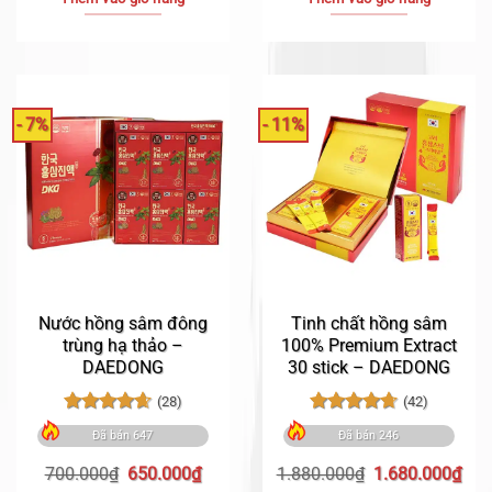
2.000.000₫.
là:
1.800.000₫.
là:
1.850.000₫.
1.5
- 7%
- 11%
Nước hồng sâm đông
Tinh chất hồng sâm
trùng hạ thảo –
100% Premium Extract
DAEDONG
30 stick – DAEDONG
(28)
(42)
Được xếp
Được xếp
Đã bán 647
Đã bán 246
hạng
4.61
hạng
4.71
5 sao
5 sao
Giá
Giá
Giá
Giá
700.000
₫
650.000
₫
1.880.000
₫
1.680.000
₫