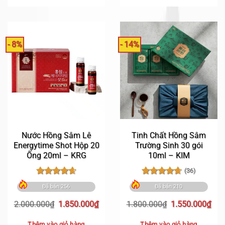
1.650.000₫.
1.5
- 8%
- 14%
Nước Hồng Sâm Lê
Tinh Chất Hồng Sâm
Energytime Shot Hộp 20
Trường Sinh 30 gói
Ống 20ml – KRG
10ml – KIM
(36)
Được xếp
Được xếp
Đã bán 256
Đã bán 210
hạng
4.68
hạng
4.69
5 sao
5 sao
Giá
Giá
Giá
Giá
2.000.000
₫
1.850.000
₫
1.800.000
₫
1.550.000
₫
gốc
hiện
gốc
hiệ
là:
tại
là:
tại
Thêm vào giỏ hàng
Thêm vào giỏ hàng