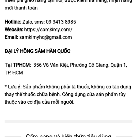
miễn phí giao hàng tận nơi, được kiểm tra hàng, nhận hàng
mới thanh toán
Hotline:
Zalo, sms
:
09 3413 8985
Website:
https://samkimy.com/
Email:
samkimyhq@gmail.com
ĐẠI LÝ HỒNG SÂM HÀN QUỐC
Tại TPHCM:
356 Võ Văn Kiệt, Phường Cô Giang, Quận 1,
TP. HCM
* Lưu ý: Sản phẩm không phải là thuốc, không có tác dụng
thay thế thuốc chữa bệnh. Công dụng của sản phẩm tùy
thuộc vào cơ địa của mỗi người.
Cẩm nang và kiến thức tiêu dùng