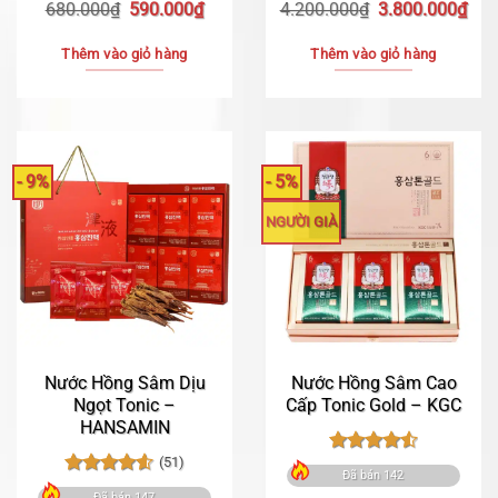
Giá
Giá
Giá
Giá
680.000
₫
590.000
₫
4.200.000
₫
3.800.000
₫
gốc
hiện
gốc
hiệ
là:
tại
là:
tại
Thêm vào giỏ hàng
Thêm vào giỏ hàng
680.000₫.
là:
4.200.000₫.
là:
590.000₫.
3.8
- 9%
- 5%
NGƯỜI GIÀ
Nước Hồng Sâm Dịu
Nước Hồng Sâm Cao
Ngọt Tonic –
Cấp Tonic Gold – KGC
HANSAMIN
(51)
Được xếp
Đã bán 142
hạng
4.55
Được xếp
Đã bán 147