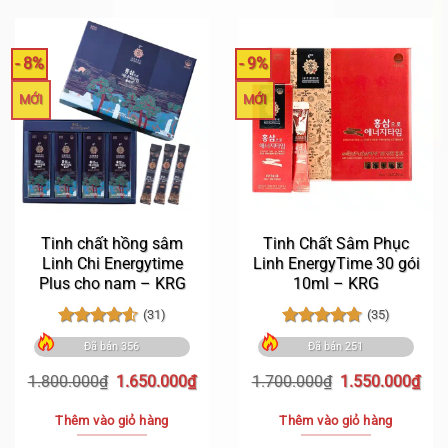
- 8%
- 9%
MỚI
MỚI
Tinh chất hồng sâm
Tinh Chất Sâm Phục
Linh Chi Energytime
Linh EnergyTime 30 gói
Plus cho nam – KRG
10ml – KRG
(31)
(35)
Được xếp
Được xếp
Đã bán 356
Đã bán 251
hạng
4.55
hạng
4.77
5 sao
5 sao
Giá
Giá
Giá
Giá
1.800.000
₫
1.650.000
₫
1.700.000
₫
1.550.000
₫
gốc
hiện
gốc
hiệ
là:
tại
là:
tại
Thêm vào giỏ hàng
Thêm vào giỏ hàng
1.800.000₫.
là:
1.700.000₫.
là: