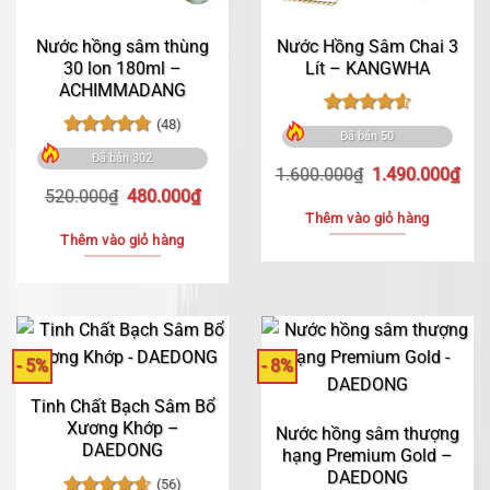
Nước hồng sâm thùng
Nước Hồng Sâm Chai 3
30 lon 180ml –
Lít – KANGWHA
ACHIMMADANG
(48)
Được xếp
Đã bán 50
hạng
4.63
Được xếp
Đã bán 302
5 sao
hạng
4.79
Giá
Giá
1.600.000
₫
1.490.000
₫
5 sao
Giá
Giá
gốc
hiệ
520.000
₫
480.000
₫
gốc
hiện
là:
tại
Thêm vào giỏ hàng
là:
tại
1.600.000₫.
là:
Thêm vào giỏ hàng
520.000₫.
là:
1.4
480.000₫.
- 5%
- 8%
Tinh Chất Bạch Sâm Bổ
Xương Khớp –
Nước hồng sâm thượng
DAEDONG
hạng Premium Gold –
DAEDONG
(56)