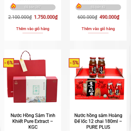
Được xếp
Được xếp
Đã bán 287
Đã bán 42
hạng
4.70
hạng
4.84
5 sao
5 sao
Giá
Giá
Giá
Giá
2.100.000
₫
1.750.000
₫
600.000
₫
490.000
₫
gốc
hiện
gốc
hiện
là:
tại
là:
tại
Thêm vào giỏ hàng
Thêm vào giỏ hàng
2.100.000₫.
là:
600.000₫.
là:
1.750.000₫.
490.0
- 6%
- 5%
Nước Hồng Sâm Tinh
Nước hồng sâm Hoàng
Khiết Pure Extract –
Đế lốc 12 chai 180ml –
KGC
PURE PLUS