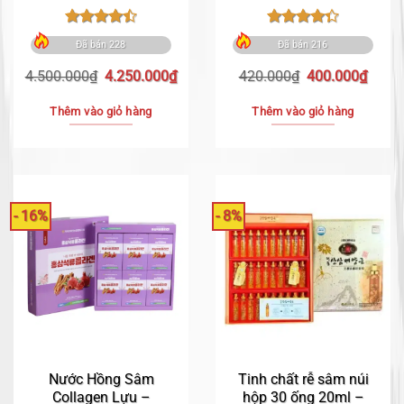
Được xếp
Được xếp
Đã bán 228
Đã bán 216
hạng
4.48
hạng
4.38
5 sao
5 sao
Giá
Giá
Giá
Giá
4.500.000
₫
4.250.000
₫
420.000
₫
400.000
₫
gốc
hiện
gốc
hiện
là:
tại
là:
tại
Thêm vào giỏ hàng
Thêm vào giỏ hàng
4.500.000₫.
là:
420.000₫.
là:
4.250.000₫.
400.0
- 16%
- 8%
Nước Hồng Sâm
Tinh chất rễ sâm núi
Collagen Lựu –
hộp 30 ống 20ml –