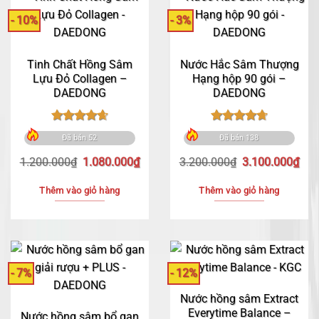
có
- 10%
- 3%
nhiều
biến
Tinh Chất Hồng Sâm
Nước Hắc Sâm Thượng
thể.
Lựu Đỏ Collagen –
Hạng hộp 90 gói –
Các
DAEDONG
DAEDONG
tùy
chọn
Được xếp
Được xếp
có
Đã bán 52
Đã bán 138
hạng
4.68
hạng
4.70
thể
5 sao
5 sao
Giá
Giá
Giá
Giá
1.200.000
₫
1.080.000
₫
3.200.000
₫
3.100.000
₫
được
gốc
hiện
gốc
hiệ
là:
tại
là:
tại
chọn
Thêm vào giỏ hàng
Thêm vào giỏ hàng
1.200.000₫.
là:
3.200.000₫.
là:
trên
1.080.000₫.
3.1
trang
sản
phẩm
- 7%
- 12%
Nước hồng sâm Extract
Everytime Balance –
Nước hồng sâm bổ gan