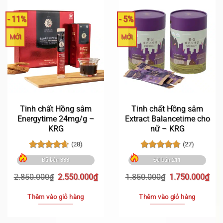
- 11%
- 5%
MỚI
MỚI
Tinh chất Hồng sâm
Tinh chất Hồng sâm
Energytime 24mg/g –
Extract Balancetime cho
KRG
nữ – KRG
(28)
(27)
Được xếp
Được xếp
Đã bán 333
Đã bán 211
hạng
4.61
hạng
4.74
5 sao
5 sao
Giá
Giá
Giá
Giá
2.850.000
₫
2.550.000
₫
1.850.000
₫
1.750.000
₫
gốc
hiện
gốc
hiệ
là:
tại
là:
tại
Thêm vào giỏ hàng
Thêm vào giỏ hàng
2.850.000₫.
là:
1.850.000₫.
là:
2.550.000₫.
1.7