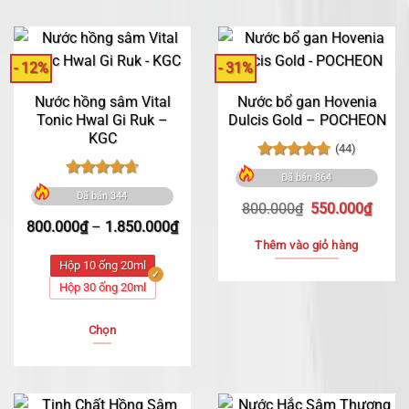
- 12%
- 31%
Nước hồng sâm Vital
Nước bổ gan Hovenia
Tonic Hwal Gi Ruk –
Dulcis Gold – POCHEON
KGC
(44)
Được xếp
Đã bán 864
hạng
4.77
Được xếp
Đã bán 344
5 sao
hạng
4.73
Giá
Giá
800.000
₫
550.000
₫
5 sao
Khoảng
gốc
hiện
800.000
₫
–
1.850.000
₫
giá:
là:
tại
Thêm vào giỏ hàng
từ
800.000₫.
là:
Hộp 10 ống 20ml
800.000₫
550.0
Hộp 30 ống 20ml
đến
1.850.000₫
Chọn
Sản
phẩm
này