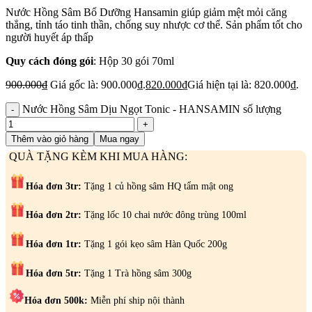
Nước Hồng Sâm Bổ Dưỡng Hansamin giúp giảm mệt mỏi căng
thẳng, tỉnh táo tinh thần, chống suy nhược cơ thể. Sản phẩm tốt cho
người huyết áp thấp
Quy cách đóng gói
: Hộp 30 gói 70ml
900.000
₫
Giá gốc là: 900.000₫.
820.000
₫
Giá hiện tại là: 820.000₫.
Nước Hồng Sâm Dịu Ngọt Tonic - HANSAMIN số lượng
Thêm vào giỏ hàng
Mua ngay
QUÀ TẶNG KÈM KHI MUA HÀNG:
Hóa đơn 3tr:
Tặng 1 củ hồng sâm HQ tẩm mật ong
Hóa đơn 2tr:
Tặng lốc 10 chai nước đông trùng 100ml
Hóa đơn 1tr:
Tặng 1 gói kẹo sâm Hàn Quốc 200g
Hóa đơn 5tr:
Tặng 1 Trà hồng sâm 300g
Hóa đơn 500k:
Miễn phí ship nội thành