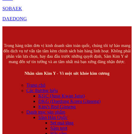
SOBAEK
DAEDONG
Trong hàng trăm đơn vị kinh doanh sâm toàn quốc, chúng tôi tự hào mang
đến dịch vụ tư vấn tận tâm kèm chính sách bán hàng linh hoạt. Không phải
phân vân lựa chọn, hay đau đầu trước những quyết định, Sâm Kim Y sẽ
mang đến sự tin tưởng và an tâm nhất mà bạn xứng đáng nhận được.
Nhân sâm Kim Y - Vì một sức khỏe kim cương
Trang chủ
Các thương hiệu
KGC (Jung Kwan Jang)
DKG (Daedong Korea Ginseng)
Kim’s Red Ginseng
Danh mục sản phẩm
Sâm Hàn Quốc
Set quà tặng
Sâm tươi
Hắc sâm