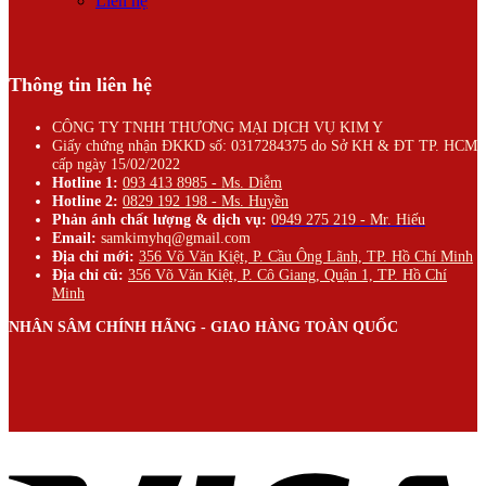
Liên hệ
Thông tin liên hệ
CÔNG TY TNHH THƯƠNG MẠI DỊCH VỤ KIM Y
Giấy chứng nhận ĐKKD số: 0317284375 do Sở KH & ĐT TP. HCM
cấp ngày 15/02/2022
Hotline 1:
093 413 8985 - Ms. Diễm
Hotline 2:
0829 192 198 - Ms. Huyền
Phản ánh chất lượng & dịch vụ:
0949 275 219 - Mr. Hiếu
Email:
samkimyhq@gmail.com
Địa chỉ mới:
356 Võ Văn Kiệt, P. Cầu Ông Lãnh, TP. Hồ Chí Minh
Địa chỉ cũ:
356 Võ Văn Kiệt, P. Cô Giang, Quận 1, TP. Hồ Chí
Minh
NHÂN SÂM CHÍNH HÃNG - GIAO HÀNG TOÀN QUỐC