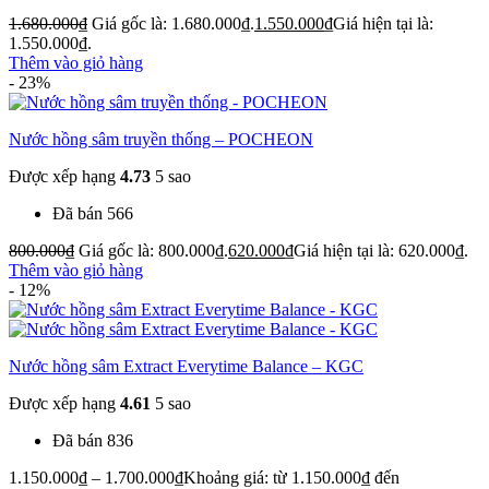
1.680.000
₫
Giá gốc là: 1.680.000₫.
1.550.000
₫
Giá hiện tại là:
1.550.000₫.
Thêm vào giỏ hàng
- 23%
Nước hồng sâm truyền thống – POCHEON
Được xếp hạng
4.73
5 sao
Đã bán 566
800.000
₫
Giá gốc là: 800.000₫.
620.000
₫
Giá hiện tại là: 620.000₫.
Thêm vào giỏ hàng
- 12%
Nước hồng sâm Extract Everytime Balance – KGC
Được xếp hạng
4.61
5 sao
Đã bán 836
1.150.000
₫
–
1.700.000
₫
Khoảng giá: từ 1.150.000₫ đến