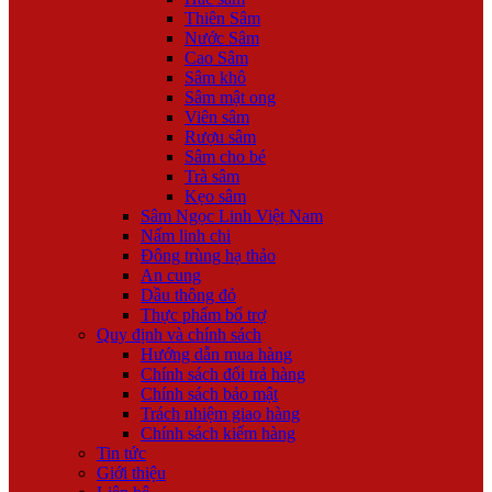
Thiên Sâm
Nước Sâm
Cao Sâm
Sâm khô
Sâm mật ong
Viên sâm
Rượu sâm
Sâm cho bé
Trà sâm
Kẹo sâm
Sâm Ngọc Linh Việt Nam
Nấm linh chi
Đông trùng hạ thảo
An cung
Dầu thông đỏ
Thực phẩm bổ trợ
Quy định và chính sách
Hướng dẫn mua hàng
Chính sách đổi trả hàng
Chính sách bảo mật
Trách nhiệm giao hàng
Chính sách kiểm hàng
Tin tức
Giới thiệu