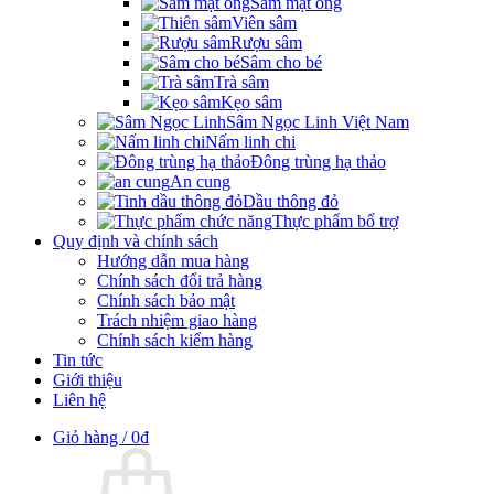
Sâm mật ong
Viên sâm
Rượu sâm
Sâm cho bé
Trà sâm
Kẹo sâm
Sâm Ngọc Linh Việt Nam
Nấm linh chi
Đông trùng hạ thảo
An cung
Dầu thông đỏ
Thực phẩm bổ trợ
Quy định và chính sách
Hướng dẫn mua hàng
Chính sách đổi trả hàng
Chính sách bảo mật
Trách nhiệm giao hàng
Chính sách kiểm hàng
Tin tức
Giới thiệu
Liên hệ
Giỏ hàng /
0
₫