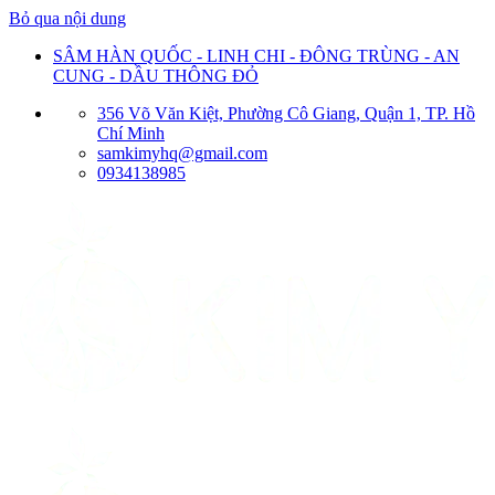
Bỏ qua nội dung
SÂM HÀN QUỐC - LINH CHI - ĐÔNG TRÙNG - AN
CUNG - DẦU THÔNG ĐỎ
356 Võ Văn Kiệt, Phường Cô Giang, Quận 1, TP. Hồ
Chí Minh
samkimyhq@gmail.com
0934138985