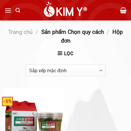
Bỏ
qua
nội
dung
Trang chủ
/
Sản phẩm Chọn quy cách
/
Hộp
đơn
LỌC
- 6%