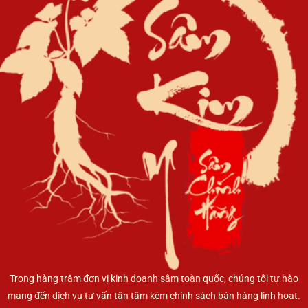
biến
thể.
Các
tùy
chọn
có
thể
được
chọn
trên
trang
sản
phẩm
Trong hàng trăm đơn vị kinh doanh sâm toàn quốc, chúng tôi tự hào
mang đến dịch vụ tư vấn tận tâm kèm chính sách bán hàng linh hoạt.