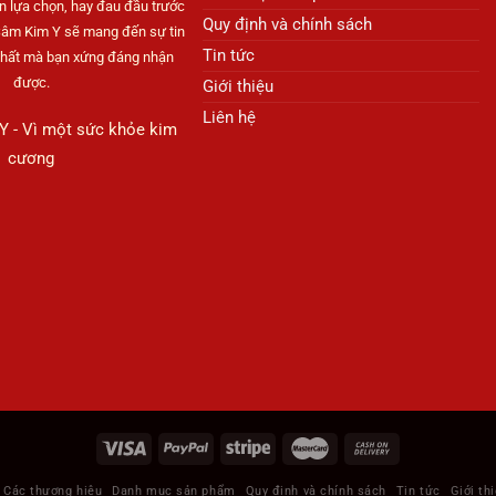
n lựa chọn, hay đau đầu trước
Quy định và chính sách
Các
Các
Sâm Kim Y sẽ mang đến sự tin
tùy
tùy
Tin tức
nhất mà bạn xứng đáng nhận
chọn
chọn
được.
Giới thiệu
có
có
Liên hệ
thể
thể
 - Vì một sức khỏe kim
được
được
cương
chọn
chọn
trên
trên
trang
trang
sản
sản
phẩm
phẩm
Các thương hiệu
Danh mục sản phẩm
Quy định và chính sách
Tin tức
Giới th