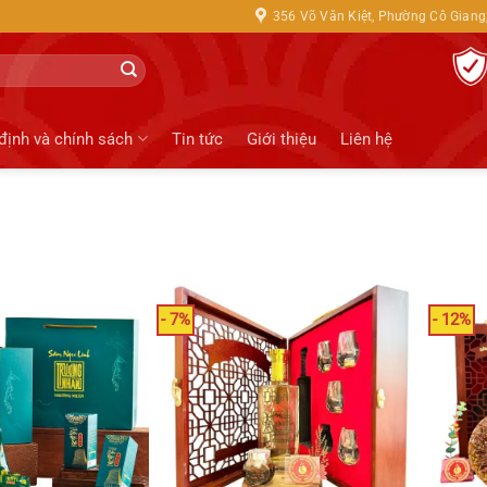
356 Võ Văn Kiệt, Phường Cô Giang,
định và chính sách
Tin tức
Giới thiệu
Liên hệ
- 7%
- 12%