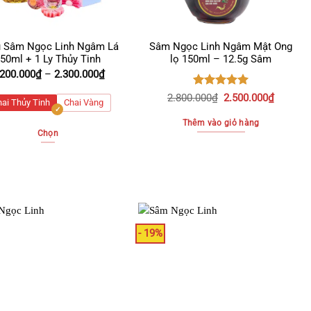
 Sâm Ngọc Linh Ngâm Lá
Sâm Ngọc Linh Ngâm Mật Ong
50ml + 1 Ly Thủy Tinh
lọ 150ml – 12.5g Sâm
Khoảng
.200.000
₫
–
2.300.000
₫
giá:
Được xếp
Giá
Giá
2.800.000
₫
2.500.000
₫
từ
hai Thủy Tinh
Chai Vàng
hạng
5.00
gốc
hiện
2.200.000₫
5 sao
là:
tại
đến
Thêm vào giỏ hàng
Chọn
2.800.000₫.
là:
2.300.000₫
2.500.0
Sản
phẩm
này
có
nhiều
biến
- 19%
thể.
Các
tùy
chọn