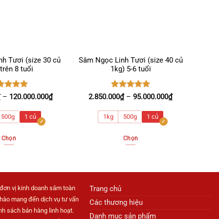
h Tươi (size 30 củ
Sâm Ngọc Linh Tươi (size 40 củ
trên 8 tuổi
1kg) 5-6 tuổi
ợc xếp
Được xếp
Khoảng
Khoảng
₫
–
120.000.000
₫
2.850.000
₫
–
95.000.000
₫
ng
5.00
hạng
5.00
giá:
giá:
ao
5 sao
từ
từ
500g
1 củ
1kg
500g
1 củ
4.800.000₫
2.850.000₫
đến
đến
Chọn
Chọn
120.000.000₫
95.000.000₫
Sản
Sản
phẩm
phẩm
này
này
có
có
đơn vị kinh doanh sâm toàn
Trang chủ
nhiều
nhiều
 hào mang đến dịch vụ tư vấn
Các thương hiệu
biến
biến
h sách bán hàng linh hoạt.
Danh mục sản phẩm
thể.
thể.