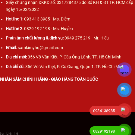
Giấy chứng nhận ĐKKD số: 0317284375 do Sở KH & ĐT TP. HCM cấp
ngày 15/02/2022
Hotline 1:
093 413 8985 - Ms. Diễm
Hotline 2:
0829 192 198 - Ms. Huyền
Phản ánh chất lượng & dịch vụ:
0949 275 219 - Mr. Hiếu
Email:
samkimyhq@gmail.com
Địa chỉ mới:
356 Võ Văn Kiệt, P. Cầu Ông Lãnh, TP. Hồ Chí Minh
Địa chỉ cũ:
356 Võ Văn Kiệt, P. Cô Giang, Quận 1, TP. Hồ Chí Minh
NHÂN SÂM CHÍNH HÃNG - GIAO HÀNG TOÀN QUỐC
0934138985
0829192198
iệu
Liên hệ