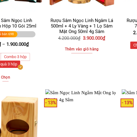
t Sâm Ngọc Linh
Rượu Sâm Ngọc Linh Ngâm Lá
Rượu
 Hộp 10 Gói 25ml
500ml + 4 Ly Vàng + 1 Lọ Sâm
7
Mật Ong 50ml 4g Sâm
2
ã bán 698
Giá
Giá
4.200.000
₫
3.900.000
₫
gốc
hiện
Khoảng
₫
–
1.900.000
₫
C
là:
tại
giá:
Thêm vào giỏ hàng
4.200.000₫.
là:
từ
Combo 3 hộp
3.900.000₫.
600.000₫
 quà 3 hộp
đến
1.900.000₫
Chọn
Sản
phẩm
này
- 13%
- 13%
có
nhiều
biến
thể.
Các