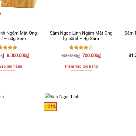
tùy
chọn
có
thể
được
inh Ngâm Mật Ong
Sâm Ngọc Linh Ngâm Mật Ong
Sâm N
ml – 50g Sâm
lọ 50ml – 4g Sâm
chọn
trên
trang
ợc xếp
Được
Giá
Giá
Giá
Giá
0
₫
8.000.000
₫
800.000
₫
700.000
₫
31.
ng
5.00
xếp hạng
sản
gốc
hiện
gốc
hiện
ao
4.00
5
là:
tại
là:
tại
vào giỏ hàng
Thêm vào giỏ hàng
phẩm
sao
9.000.000₫.
là:
800.000₫.
là:
8.000.000₫.
700.000₫.
- 21%