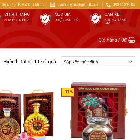
 Quận 1, TP. Hồ Chí Minh
samkimyhq@gmail.com
0934138985
CAM KẾT
CHÍNH HÃNG
MỨC GIÁ
KHÔNG HÀNG
NHÀ PHÂN PHỐI
ĐƯỢC BẢO TRỢ
GIẢ
Giỏ hàng /
0
₫
Hiển thị tất cả 10 kết quả
- 11%