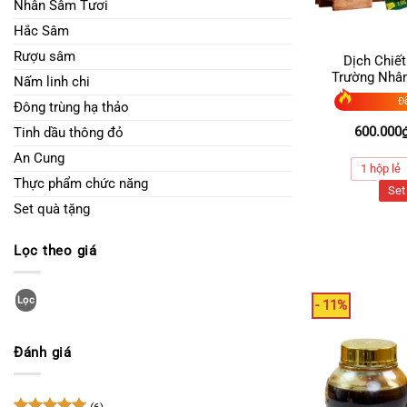
Nhân Sâm Tươi
Hắc Sâm
Rượu sâm
Dịch Chiế
Trường Nhân
Nấm linh chi
Đ
Đông trùng hạ thảo
600.000
Tinh dầu thông đỏ
An Cung
1 hộp lẻ
Thực phẩm chức năng
Set
Set quà tặng
Lọc theo giá
Giá
Giá
tối
tối
Lọc
- 11%
thiểu
đa
Đánh giá