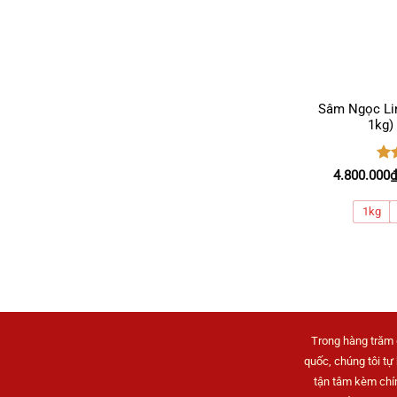
Sâm Ngọc Lin
1kg) 
Đư
4.800.000
hạ
5 s
1kg
Trong hàng trăm 
quốc, chúng tôi tự
tận tâm kèm chín