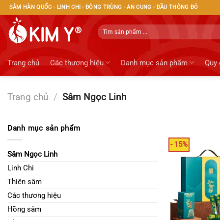
Bỏ
SÂM HÀN QUỐC - LINH CHI - ĐÔNG TRÙNG - AN CUNG - DẦU THÔNG ĐỎ
qua
nội
Tìm
kiếm:
dung
Trang chủ
Các thương hiệu
Danh mục sản phẩm
Quy 
Trang chủ
/
Sâm Ngọc Linh
Danh mục sản phẩm
- 15%
Sâm Ngọc Linh
Linh Chi
Thiên sâm
Các thương hiệu
Hồng sâm