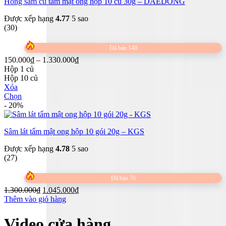
Hồng sâm củ tẩm mật ong hộp 10 củ 30g – DAEDONG
Được xếp hạng
4.77
5 sao
(30)
Đã bán 140
Khoảng
150.000
₫
–
1.330.000
₫
giá:
Hộp 1 củ
từ
Hộp 10 củ
150.000₫
Xóa
đến
Chọn
Sản
1.330.000₫
- 20%
phẩm
này
Sâm lát tẩm mật ong hộp 10 gói 20g – KGS
có
nhiều
Được xếp hạng
4.78
5 sao
biến
(27)
thể.
Các
tùy
Đã bán 76
chọn
Giá
Giá
1.300.000
₫
1.045.000
₫
có
gốc
hiện
Thêm vào giỏ hàng
thể
là:
tại
được
1.300.000₫.
là:
Video cửa hàng
chọn
1.045.000₫.