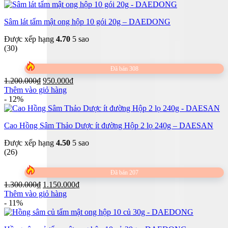
Sâm lát tẩm mật ong hộp 10 gói 20g – DAEDONG
Được xếp hạng
4.70
5 sao
(30)
Đã bán 308
Giá
Giá
1.200.000
₫
950.000
₫
gốc
hiện
Thêm vào giỏ hàng
là:
tại
- 12%
1.200.000₫.
là:
950.000₫.
Cao Hồng Sâm Thảo Dược ít đường Hộp 2 lọ 240g – DAESAN
Được xếp hạng
4.50
5 sao
(26)
Đã bán 207
Giá
Giá
1.300.000
₫
1.150.000
₫
gốc
hiện
Thêm vào giỏ hàng
là:
tại
- 11%
1.300.000₫.
là:
1.150.000₫.