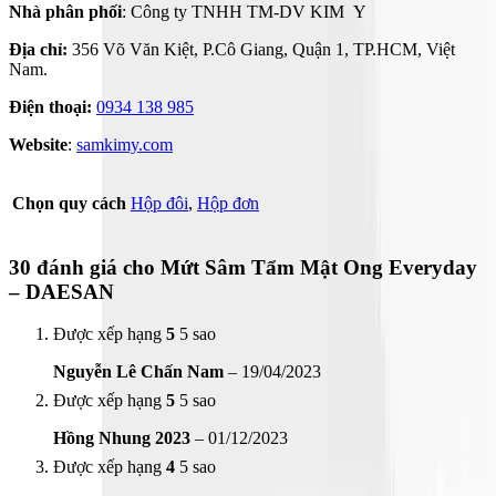
Nhà phân phối
: Công ty TNHH TM-DV KIM Y
Địa chỉ:
356 Võ Văn Kiệt, P.Cô Giang, Quận 1, TP.HCM, Việt
Nam.
Điện thoại:
0934 138 985
Website
:
samkimy.com
Chọn quy cách
Hộp đôi
,
Hộp đơn
30 đánh giá cho
Mứt Sâm Tẩm Mật Ong Everyday
– DAESAN
Được xếp hạng
5
5 sao
Nguyễn Lê Chấn Nam
–
19/04/2023
Được xếp hạng
5
5 sao
Hồng Nhung 2023
–
01/12/2023
Được xếp hạng
4
5 sao