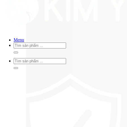
Menu
Tìm
kiếm:
Tìm
kiếm: