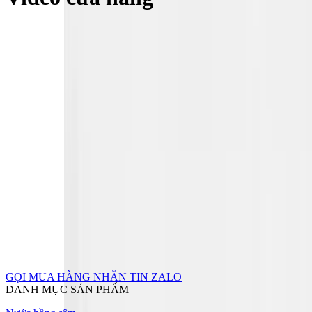
trên
trang
sản
phẩm
GỌI MUA HÀNG
NHẮN TIN ZALO
DANH MỤC SẢN PHẨM