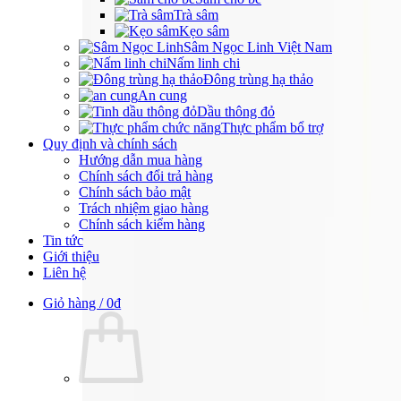
Trà sâm
Kẹo sâm
Sâm Ngọc Linh Việt Nam
Nấm linh chi
Đông trùng hạ thảo
An cung
Dầu thông đỏ
Thực phẩm bổ trợ
Quy định và chính sách
Hướng dẫn mua hàng
Chính sách đổi trả hàng
Chính sách bảo mật
Trách nhiệm giao hàng
Chính sách kiểm hàng
Tin tức
Giới thiệu
Liên hệ
Giỏ hàng /
0
₫