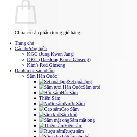
Chưa có sản phẩm trong giỏ hàng.
Trang chủ
Các thương hiệu
KGC (Jung Kwan Jang)
DKG (Daedong Korea Ginseng)
Kim’s Red Ginseng
Danh mục sản phẩm
Sâm Hàn Quốc
Set quà tặng
Sâm tươi
Hắc sâm
Thiên Sâm
Nước Sâm
Cao Sâm
Sâm khô
Sâm mật ong
Viên sâm
Rượu sâm
Sâm cho bé