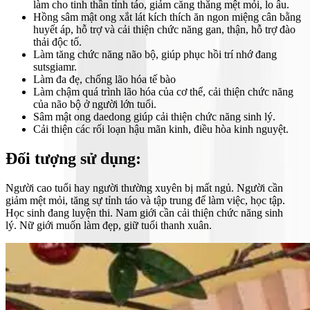
làm cho tinh thần tỉnh táo, giảm căng thẳng mệt mỏi, lo âu.
Hồng sâm mật ong xắt lát kích thích ăn ngon miệng cân bằng
huyết áp, hỗ trợ và cải thiện chức năng gan, thận, hỗ trợ đào
thải độc tố.
Làm tăng chức năng não bộ, giúp phục hồi trí nhớ đang
sutsgiamr.
Làm đa đẹ, chống lão hóa tế bào
Làm chậm quá trình lão hóa của cơ thể, cải thiện chức năng
của não bộ ở người lớn tuổi.
Sâm mật ong daedong giúp cải thiện chức năng sinh lý.
Cải thiện các rối loạn hậu mãn kinh, điều hòa kinh nguyệt.
Đối tượng sử dụng:
Người cao tuổi hay người thường xuyên bị mất ngủ. Người cần
giảm mệt mỏi, tăng sự tỉnh táo và tập trung để làm việc, học tập.
Học sinh đang luyện thi. Nam giới cần cải thiện chức năng sinh
lý. Nữ giới muốn làm đẹp, giữ tuổi thanh xuân.