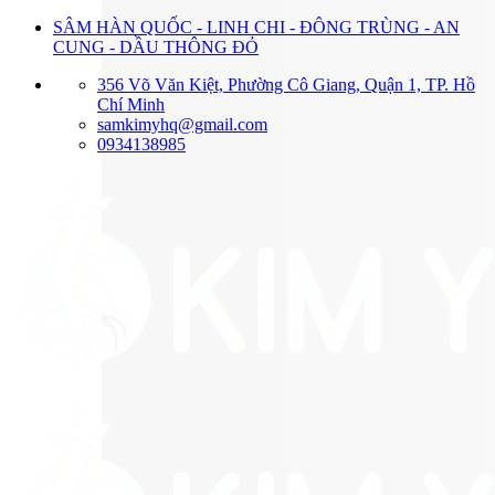
Bỏ
SÂM HÀN QUỐC - LINH CHI - ĐÔNG TRÙNG - AN
qua
CUNG - DẦU THÔNG ĐỎ
nội
356 Võ Văn Kiệt, Phường Cô Giang, Quận 1, TP. Hồ
dung
Chí Minh
samkimyhq@gmail.com
0934138985