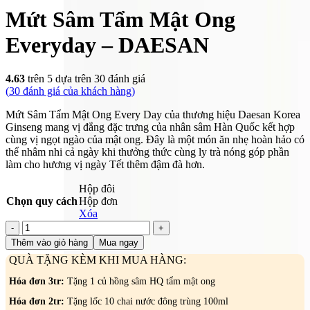
Mứt Sâm Tẩm Mật Ong
Everyday – DAESAN
4.63
trên 5 dựa trên
30
đánh giá
(
30
đánh giá của khách hàng)
Mứt Sâm Tẩm Mật Ong Every Day của thương hiệu Daesan Korea
Ginseng mang vị đắng đặc trưng của nhân sâm Hàn Quốc kết hợp
cùng vị ngọt ngào của mật ong. Đây là một món ăn nhẹ hoàn hảo có
thể nhâm nhi cả ngày khi thưởng thức cùng ly trà nóng góp phần
làm cho hương vị ngày Tết thêm đậm đà hơn.
Hộp đôi
Chọn quy cách
Hộp đơn
Xóa
Mứt
Sâm
Thêm vào giỏ hàng
Mua ngay
Tẩm
QUÀ TẶNG KÈM KHI MUA HÀNG:
Mật
Ong
Hóa đơn 3tr:
Tặng 1 củ hồng sâm HQ tẩm mật ong
Everyday
-
Hóa đơn 2tr:
Tặng lốc 10 chai nước đông trùng 100ml