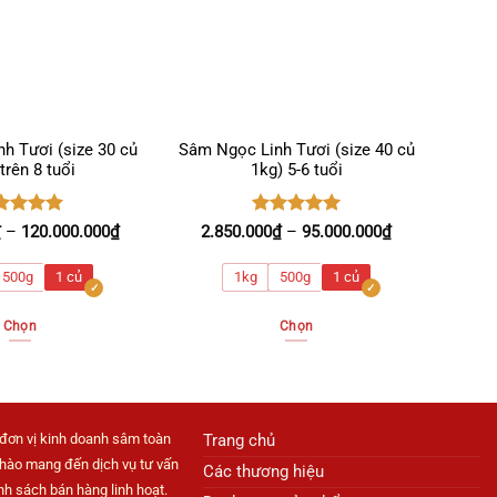
h Tươi (size 30 củ
Sâm Ngọc Linh Tươi (size 40 củ
trên 8 tuổi
1kg) 5-6 tuổi
ợc xếp
Được xếp
Khoảng
Khoảng
₫
–
120.000.000
₫
2.850.000
₫
–
95.000.000
₫
ng
5.00
hạng
5.00
giá:
giá:
ao
5 sao
từ
từ
500g
1 củ
1kg
500g
1 củ
4.800.000₫
2.850.000₫
đến
đến
Chọn
Chọn
120.000.000₫
95.000.000₫
Sản
Sản
phẩm
phẩm
này
này
có
có
đơn vị kinh doanh sâm toàn
Trang chủ
nhiều
nhiều
 hào mang đến dịch vụ tư vấn
Các thương hiệu
biến
biến
h sách bán hàng linh hoạt.