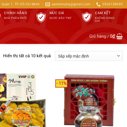
 Quận 1, TP. Hồ Chí Minh
samkimyhq@gmail.com
0934138985
CAM KẾT
CHÍNH HÃNG
MỨC GIÁ
KHÔNG HÀNG
NHÀ PHÂN PHỐI
ĐƯỢC BẢO TRỢ
GIẢ
Giỏ hàng /
0
₫
Hiển thị tất cả 10 kết quả
- 11%