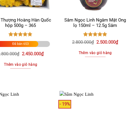
Thượng Hoàng Hàn Quốc
Sâm Ngọc Linh Ngâm Mật Ong
hộp 500g – 365
lọ 150ml – 12.5g Sâm
Được xếp
Được xếp
Giá
Giá
2.800.000
₫
2.500.000
₫
Đã bán 653
hạng
4.76
hạng
5.00
gốc
hiện
5 sao
5 sao
là:
tại
Thêm vào giỏ hàng
Giá
Giá
.800.000
₫
2.450.000
₫
2.800.000₫.
là:
gốc
hiện
2.500.0
là:
tại
Thêm vào giỏ hàng
2.800.000₫.
là:
2.450.000₫.
- 19%