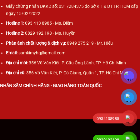
Giấy chứng nhận ĐKKD số: 0317284375 do Sở KH & ĐT TP. HCM cấp
ngày 15/02/2022
Hotline 1:
093 413 8985 - Ms. Diễm
Hotline 2:
0829 192 198 - Ms. Huyền
Phản ánh chất lượng & dịch vụ:
0949 275 219 - Mr. Hiếu
Email:
samkimyhq@gmail.com
Địa chỉ mới:
356 Võ Văn Kiệt, P. Cầu Ông Lãnh, TP. Hồ Chí Minh
Địa chỉ cũ:
356 Võ Văn Kiệt, P. Cô Giang, Quận 1, TP. Hồ Chí Minh
NHÂN SÂM CHÍNH HÃNG - GIAO HÀNG TOÀN QUỐC
0934138985
0829192198