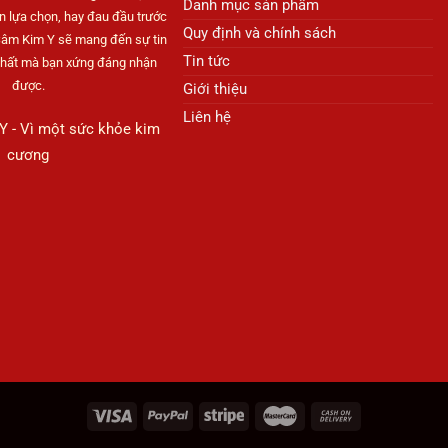
Danh mục sản phẩm
thể.
thể.
n lựa chọn, hay đau đầu trước
Quy định và chính sách
Các
Các
Sâm Kim Y sẽ mang đến sự tin
tùy
tùy
Tin tức
nhất mà bạn xứng đáng nhận
chọn
chọn
được.
Giới thiệu
có
có
Liên hệ
thể
thể
 - Vì một sức khỏe kim
được
được
cương
chọn
chọn
trên
trên
trang
trang
sản
sản
phẩm
phẩm