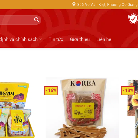
356 Võ Văn Kiệt, Phường Cô Giang,
định và chính sách
Tin tức
Giới thiệu
Liên hệ
- 16%
- 13%