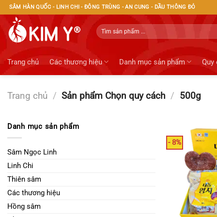
Bỏ
SÂM HÀN QUỐC - LINH CHI - ĐÔNG TRÙNG - AN CUNG - DẦU THÔNG ĐỎ
qua
nội
Tìm
kiếm:
dung
Trang chủ
Các thương hiệu
Danh mục sản phẩm
Quy 
Trang chủ
/
Sản phẩm Chọn quy cách
/
500g
Danh mục sản phẩm
- 8%
Sâm Ngọc Linh
Linh Chi
Thiên sâm
Các thương hiệu
Hồng sâm