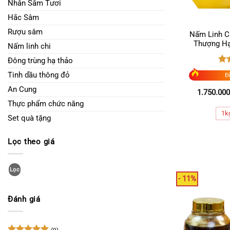
Nhân Sâm Tươi
Hắc Sâm
Rượu sâm
Nấm Linh C
Thượng H
Nấm linh chi
Đông trùng hạ thảo
Đư
Tinh dầu thông đỏ
Đ
hạ
5 s
An Cung
1.750.000
Thực phẩm chức năng
1k
Set quà tặng
Lọc theo giá
Giá
Giá
tối
tối
Lọc
thiểu
đa
- 11%
Đánh giá