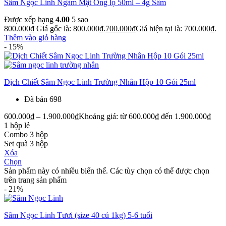
Sâm Ngọc Linh Ngâm Mật Ong lọ 50ml – 4g Sâm
Được xếp hạng
4.00
5 sao
800.000
₫
Giá gốc là: 800.000₫.
700.000
₫
Giá hiện tại là: 700.000₫.
Thêm vào giỏ hàng
- 15%
Dịch Chiết Sâm Ngọc Linh Trường Nhân Hộp 10 Gói 25ml
Đã bán 698
600.000
₫
–
1.900.000
₫
Khoảng giá: từ 600.000₫ đến 1.900.000₫
1 hộp lẻ
Combo 3 hộp
Set quà 3 hộp
Xóa
Chọn
Sản phẩm này có nhiều biến thể. Các tùy chọn có thể được chọn
trên trang sản phẩm
- 21%
Sâm Ngọc Linh Tươi (size 40 củ 1kg) 5-6 tuổi