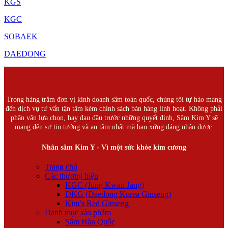
KGS
KGC
SOBAEK
DAEDONG
Trong hàng trăm đơn vị kinh doanh sâm toàn quốc, chúng tôi tự hào mang
đến dịch vụ tư vấn tận tâm kèm chính sách bán hàng linh hoạt. Không phải
phân vân lựa chọn, hay đau đầu trước những quyết định, Sâm Kim Y sẽ
mang đến sự tin tưởng và an tâm nhất mà bạn xứng đáng nhận được.
Nhân sâm Kim Y - Vì một sức khỏe kim cương
Trang chủ
Các thương hiệu
KGC (Jung Kwan Jang)
DKG (Daedong Korea Ginseng)
Kim’s Red Ginseng
Danh mục sản phẩm
Sâm Hàn Quốc