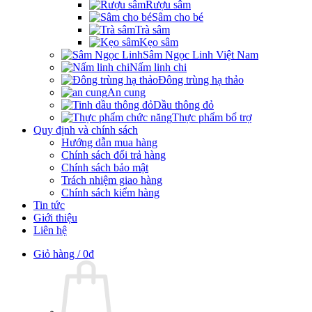
Rượu sâm
Sâm cho bé
Trà sâm
Kẹo sâm
Sâm Ngọc Linh Việt Nam
Nấm linh chi
Đông trùng hạ thảo
An cung
Dầu thông đỏ
Thực phẩm bổ trợ
Quy định và chính sách
Hướng dẫn mua hàng
Chính sách đổi trả hàng
Chính sách bảo mật
Trách nhiệm giao hàng
Chính sách kiểm hàng
Tin tức
Giới thiệu
Liên hệ
Giỏ hàng /
0
₫