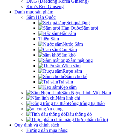
DKG (Daedong Korea Ginseng)
Kim’s Red Ginseng
Danh mục sản phẩm
Sâm Hàn Quốc
Set quà tặng
Sâm tươi
Hắc sâm
Thiên Sâm
Nước Sâm
Cao Sâm
Sâm khô
Sâm mật ong
Viên sâm
Rượu sâm
Sâm cho bé
Trà sâm
Kẹo sâm
Sâm Ngọc Linh Việt Nam
Nấm linh chi
Đông trùng hạ thảo
An cung
Dầu thông đỏ
Thực phẩm bổ trợ
Quy định và chính sách
Hướng dẫn mua hàng