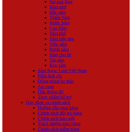
Set quà tặng
Sâm tươi
Hắc sâm
Thiên Sâm
Nước Sâm
Cao Sâm
Sâm khô
Sâm mật ong
Viên sâm
Rượu sâm
Sâm cho bé
Trà sâm
Kẹo sâm
Sâm Ngọc Linh Việt Nam
Nấm linh chi
Đông trùng hạ thảo
An cung
Dầu thông đỏ
Thực phẩm bổ trợ
Quy định và chính sách
Hướng dẫn mua hàng
Chính sách đổi trả hàng
Chính sách bảo mật
Trách nhiệm giao hàng
Chính sách kiểm hàng