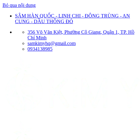
Bỏ qua nội dung
SÂM HÀN QUỐC - LINH CHI - ĐÔNG TRÙNG - AN
CUNG - DẦU THÔNG ĐỎ
356 Võ Văn Kiệt, Phường Cô Giang, Quận 1, TP. Hồ
Chí Minh
samkimyhq@gmail.com
0934138985