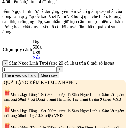
4.50
trên 5 dựa trên
4
đánh giá
Sâm Ngọc Linh tươi là dạng nguyên bản và có giá trị cao nhất của
dòng sâm quý “quốc bảo Việt Nam”. Không qua chế biến, không
can thiệp công nghiệp, sản phẩm giữ trọn cấu trúc tự nhiên và hàm
lượng hoạt chất quý – yếu tố cốt lõi quyết định hiệu quả khi sử
dụng.
1kg
500g
Chọn quy cách
1 củ
Xóa
Sâm Ngọc Linh Tươi (size 20 củ 1kg) trên 8 tuổi số lượng
Thêm vào giỏ hàng
Mua ngay
QUÀ TẶNG KÈM KHI MUA HÀNG:
Mua 2kg:
Tặng 1 Set 500ml rượu lá Sâm Ngọc Linh + Sâm lát ngâm
mật ong 50ml + 5g Đông Trùng Hạ Thảo Tây Tạng trị giá
9
triệu VNĐ
Mua 1kg:
Tặng 1 Set 500ml rượu lá Sâm Ngọc Linh + Sâm lát ngâm
mật ong 50ml trị giá
3,9 triệu VNĐ
Mua 500g:
Tặng 1 lọ 150ml kèm 12.5g Sâm Ngọc Linh ngâm mật