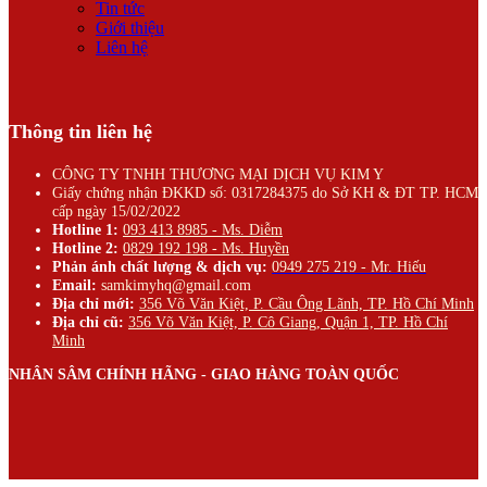
Tin tức
Giới thiệu
Liên hệ
Thông tin liên hệ
CÔNG TY TNHH THƯƠNG MẠI DỊCH VỤ KIM Y
Giấy chứng nhận ĐKKD số: 0317284375 do Sở KH & ĐT TP. HCM
cấp ngày 15/02/2022
Hotline 1:
093 413 8985 - Ms. Diễm
Hotline 2:
0829 192 198 - Ms. Huyền
Phản ánh chất lượng & dịch vụ:
0949 275 219 - Mr. Hiếu
Email:
samkimyhq@gmail.com
Địa chỉ mới:
356 Võ Văn Kiệt, P. Cầu Ông Lãnh, TP. Hồ Chí Minh
Địa chỉ cũ:
356 Võ Văn Kiệt, P. Cô Giang, Quận 1, TP. Hồ Chí
Minh
NHÂN SÂM CHÍNH HÃNG - GIAO HÀNG TOÀN QUỐC