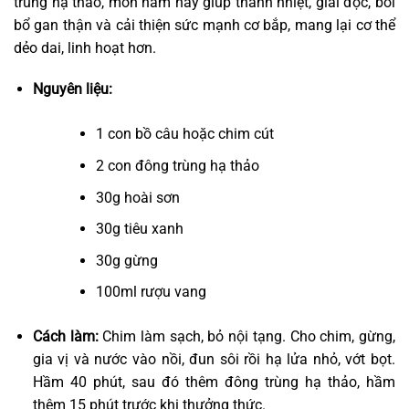
trùng hạ thảo, món hầm này giúp thanh nhiệt, giải độc, bồi
bổ gan thận và cải thiện sức mạnh cơ bắp, mang lại cơ thể
dẻo dai, linh hoạt hơn.
Nguyên liệu:
1 con bồ câu hoặc chim cút
2 con đông trùng hạ thảo
30g hoài sơn
30g tiêu xanh
30g gừng
100ml rượu vang
Cách làm:
Chim làm sạch, bỏ nội tạng. Cho chim, gừng,
gia vị và nước vào nồi, đun sôi rồi hạ lửa nhỏ, vớt bọt.
Hầm 40 phút, sau đó thêm đông trùng hạ thảo, hầm
thêm 15 phút trước khi thưởng thức.