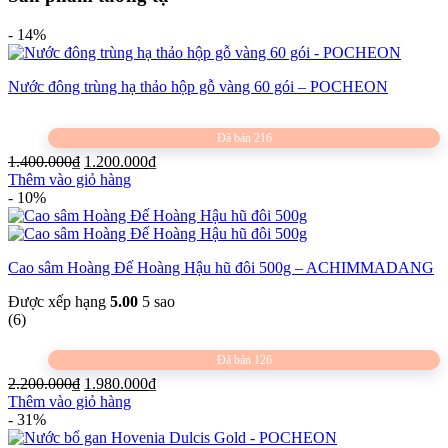
- 14%
Nước đông trùng hạ thảo hộp gỗ vàng 60 gói – POCHEON
Đã bán 216
Giá
Giá
1.400.000
₫
1.200.000
₫
gốc
hiện
Thêm vào giỏ hàng
là:
tại
- 10%
1.400.000₫.
là:
1.200.000₫.
Cao sâm Hoàng Đế Hoàng Hậu hũ đôi 500g – ACHIMMADANG
Được xếp hạng
5.00
5 sao
(6)
Đã bán 126
Giá
Giá
2.200.000
₫
1.980.000
₫
gốc
hiện
Thêm vào giỏ hàng
là:
tại
- 31%
2.200.000₫.
là: