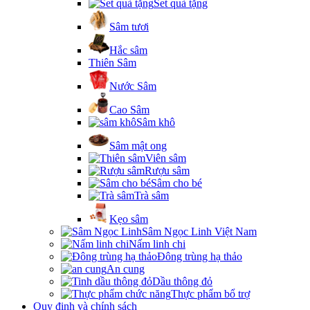
Set quà tặng
Sâm tươi
Hắc sâm
Thiên Sâm
Nước Sâm
Cao Sâm
Sâm khô
Sâm mật ong
Viên sâm
Rượu sâm
Sâm cho bé
Trà sâm
Kẹo sâm
Sâm Ngọc Linh Việt Nam
Nấm linh chi
Đông trùng hạ thảo
An cung
Dầu thông đỏ
Thực phẩm bổ trợ
Quy định và chính sách