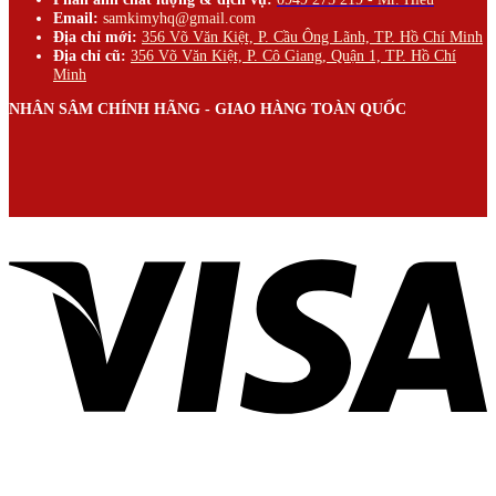
Email:
samkimyhq@gmail.com
Địa chỉ mới:
356 Võ Văn Kiệt, P. Cầu Ông Lãnh, TP. Hồ Chí Minh
Địa chỉ cũ:
356 Võ Văn Kiệt, P. Cô Giang, Quận 1, TP. Hồ Chí
Minh
NHÂN SÂM CHÍNH HÃNG - GIAO HÀNG TOÀN QUỐC