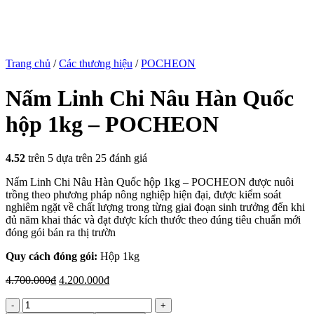
Trang chủ
/
Các thương hiệu
/
POCHEON
Nấm Linh Chi Nâu Hàn Quốc
hộp 1kg – POCHEON
4.52
trên 5 dựa trên
25
đánh giá
Nấm Linh Chi Nâu Hàn Quốc hộp 1kg – POCHEON được nuôi
trồng theo phương pháp nông nghiệp hiện đại, được kiểm soát
nghiêm ngặt về chất lượng trong từng giai đoạn sinh trưởng đến khi
đủ năm khai thác và đạt được kích thước theo đúng tiêu chuẩn mới
đóng gói bán ra thị trườn
Quy cách đóng gói:
Hộp 1kg
Giá
Giá
4.700.000
₫
4.200.000
₫
gốc
hiện
Nấm
là:
tại