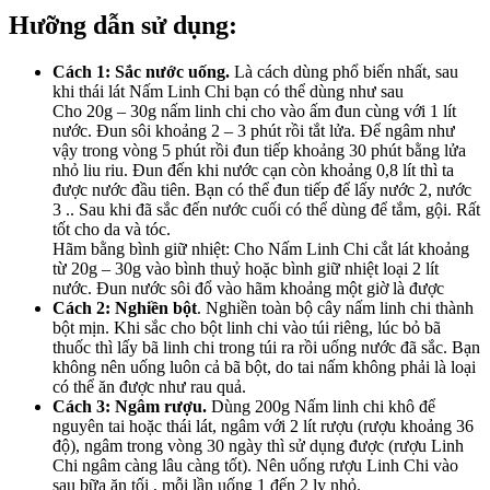
Hưỡng dẫn sử dụng:
Cách 1: Sắc nước uống.
Là cách dùng phổ biến nhất, sau
khi thái lát Nấm Linh Chi bạn có thể dùng như sau
Cho 20g – 30g nấm linh chi cho vào ấm đun cùng với 1 lít
nước. Đun sôi khoảng 2 – 3 phút rồi tắt lửa. Để ngâm như
vậy trong vòng 5 phút rồi đun tiếp khoảng 30 phút bằng lửa
nhỏ liu riu. Đun đến khi nước cạn còn khoảng 0,8 lít thì ta
được nước đầu tiên. Bạn có thể đun tiếp để lấy nước 2, nước
3 .. Sau khi đã sắc đến nước cuối có thể dùng để tắm, gội. Rất
tốt cho da và tóc.
Hãm bằng bình giữ nhiệt: Cho Nấm Linh Chi cắt lát khoảng
từ 20g – 30g vào bình thuỷ hoặc bình giữ nhiệt loại 2 lít
nước. Đun nước sôi đổ vào hãm khoảng một giờ là được
Cách 2:
Nghiền bột
. Nghiền toàn bộ cây nấm linh chi thành
bột mịn. Khi sắc cho bột linh chi vào túi riêng, lúc bỏ bã
thuốc thì lấy bã linh chi trong túi ra rồi uống nước đã sắc. Bạn
không nên uống luôn cả bã bột, do tai nấm không phải là loại
có thể ăn được như rau quả.
Cách 3:
Ngâm rượu.
Dùng 200g Nấm linh chi khô để
nguyên tai hoặc thái lát, ngâm với 2 lít rượu (rượu khoảng 36
độ), ngâm trong vòng 30 ngày thì sử dụng được (rượu Linh
Chi ngâm càng lâu càng tốt). Nên uống rượu Linh Chi vào
sau bữa ăn tối , mỗi lần uống 1 đến 2 ly nhỏ.