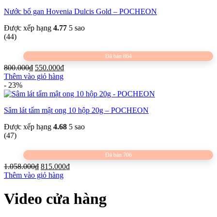
1.980.000₫.
Nước bổ gan Hovenia Dulcis Gold – POCHEON
Được xếp hạng
4.77
5 sao
(44)
Đã bán 864
Giá
Giá
800.000
₫
550.000
₫
gốc
hiện
Thêm vào giỏ hàng
là:
tại
- 23%
800.000₫.
là:
550.000₫.
Sâm lát tẩm mật ong 10 hộp 20g – POCHEON
Được xếp hạng
4.68
5 sao
(47)
Đã bán 706
Giá
Giá
1.058.000
₫
815.000
₫
gốc
hiện
Thêm vào giỏ hàng
là:
tại
1.058.000₫.
là:
Video cửa hàng
815.000₫.