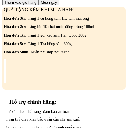
Linh
4.700.000₫.
là:
Thêm vào giỏ hàng
Mua ngay
Chi
4.200.000₫.
QUÀ TẶNG KÈM KHI MUA HÀNG:
Nâu
Hàn
Hóa đơn 3tr:
Tặng 1 củ hồng sâm HQ tẩm mật ong
Quốc
hộp
Hóa đơn 2tr:
Tặng lốc 10 chai nước đông trùng 100ml
1kg
Hóa đơn 1tr:
Tặng 1 gói kẹo sâm Hàn Quốc 200g
-
POCHEON
Hóa đơn 5tr:
Tặng 1 Trà hồng sâm 300g
số
lượng
Hóa đơn 500k:
Miễn phí ship nội thành
Hỗ trợ
chính hãng:
Tư vấn theo thể trạng, đảm bảo an toàn
Tuân thủ điều kiện bảo quản của nhà sản xuất
Có tem phụ chính hãng chứng minh nguồn gốc