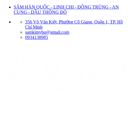
Bỏ
SÂM HÀN QUỐC - LINH CHI - ĐÔNG TRÙNG - AN
qua
CUNG - DẦU THÔNG ĐỎ
nội
356 Võ Văn Kiệt, Phường Cô Giang, Quận 1, TP. Hồ
dung
Chí Minh
samkimyhq@gmail.com
0934138985