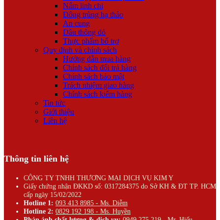
Nấm linh chi
Đông trùng hạ thảo
An cung
Dầu thông đỏ
Thực phẩm bổ trợ
Quy định và chính sách
Hướng dẫn mua hàng
Chính sách đổi trả hàng
Chính sách bảo mật
Trách nhiệm giao hàng
Chính sách kiểm hàng
Tin tức
Giới thiệu
Liên hệ
Thông tin liên hệ
CÔNG TY TNHH THƯƠNG MẠI DỊCH VỤ KIM Y
Giấy chứng nhận ĐKKD số: 0317284375 do Sở KH & ĐT TP. HCM
cấp ngày 15/02/2022
Hotline 1:
093 413 8985 - Ms. Diễm
Hotline 2:
0829 192 198 - Ms. Huyền
Phản ánh chất lượng & dịch vụ:
0949 275 219 - Mr. Hiếu