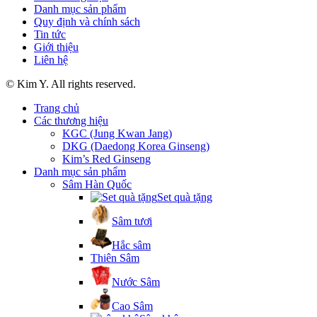
Danh mục sản phẩm
Quy định và chính sách
Tin tức
Giới thiệu
Liên hệ
© Kim Y. All rights reserved.
Trang chủ
Các thương hiệu
KGC (Jung Kwan Jang)
DKG (Daedong Korea Ginseng)
Kim’s Red Ginseng
Danh mục sản phẩm
Sâm Hàn Quốc
Set quà tặng
Sâm tươi
Hắc sâm
Thiên Sâm
Nước Sâm
Cao Sâm