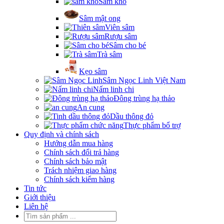
Sâm khô
Sâm mật ong
Viên sâm
Rượu sâm
Sâm cho bé
Trà sâm
Kẹo sâm
Sâm Ngọc Linh Việt Nam
Nấm linh chi
Đông trùng hạ thảo
An cung
Dầu thông đỏ
Thực phẩm bổ trợ
Quy định và chính sách
Hướng dẫn mua hàng
Chính sách đổi trả hàng
Chính sách bảo mật
Trách nhiệm giao hàng
Chính sách kiểm hàng
Tin tức
Giới thiệu
Liên hệ
Tìm
kiếm: