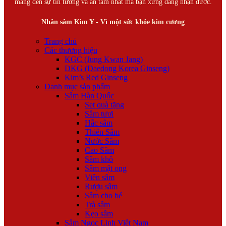
mang đến sự tin tưởng và an tâm nhất mà bạn xứng đáng nhận được.
Nhân sâm Kim Y - Vì một sức khỏe kim cương
Trang chủ
Các thương hiệu
KGC (Jung Kwan Jang)
DKG (Daedong Korea Ginseng)
Kim’s Red Ginseng
Danh mục sản phẩm
Sâm Hàn Quốc
Set quà tặng
Sâm tươi
Hắc sâm
Thiên Sâm
Nước Sâm
Cao Sâm
Sâm khô
Sâm mật ong
Viên sâm
Rượu sâm
Sâm cho bé
Trà sâm
Kẹo sâm
Sâm Ngọc Linh Việt Nam