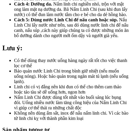
Cách 4: Dưỡng da.
Nấm linh chi nghiền nhỏ, trộn với mật
ong làm mặt nạ dưỡng da. Bã Nấm Linh Chi (sau khi đun lấy
nước) có thể đun làm nước tắm cho e bé cho da dẻ hồng hào.
Cách 5: Dùng nước Linh Chi để nấu canh hoặc súp.
Nấu
Linh Chi lấy nước như trên, sau đó dùng nước linh chi để nấu
canh, nấu súp ,cách này giúp chúng ta có được những món ăn
bổ dưỡng dành cho người mới ốm dậy và người già yếu.
Lưu ý:
Có thể dùng thay nước uống hàng ngày rất tốt cho việc thanh
lọc cơ thể
Bảo quản nước Linh Chi trong bình giữ nhiệt (nếu muốn
uống nóng). Hoặc bảo quản trong ngăn mát tủ lạnh (nếu uống
lạnh).
Linh chi có vị đắng nên khi đun có thể cho thêm cam thảo
hoặc táo tàu sẽ dễ uống hơn, ngon hơn
Nấm Linh Chi được dùng tốt nhất vào buổi sáng lúc bụng
đói. Uống nhiều nước làm tăng công hiệu của Nấm Linh Chi
vì giúp cơ thể thải ra những chất độc
Không nên dùng ấm sắt, inox để nấu nấm linh chi. Vì các bào
tử linh chi kỵ với thành phần kim loại
Sản phẩm tương tự