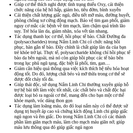
Giúp cơ thể thích nghi được tình trạng thiếu Oxy, cải thiện
chức năng của hệ hô hấp, giảm ho, tiêu đờm, bình xuyễn
Cải thiện chất lượng giấc ngủ, điều tiết mỡ máu, đường huyết,
phòng chống xơ cứng động mạch. Bảo vệ tim gan phổi, giảm
nguy cơ mắc các bệnh về tim mạch, làm chậm quá trình lão
suy. Trẻ hóa làn da, giảm nhăn, xóa vết tàn nhang.
Tác dụng thanh lọc cơ thể, hồi phục tế bào. Chất Đường đa
(polysaccharides) trong Nấm Linh Chi có chức năng hồi
phục, hàn gắn tế bào. Đây chính là chất giúp làn da của bạn
trẻ khỏe trở lại. Thực tế, polysaccharide không chỉ hồi phục tế
bào da bên ngoài, mà nó còn giúp hồi phục các tế bào bên
trong lục phủ ngũ tạng, đặc biệt là phổi, tim, gan…
Giảm cân hiệu quả thông qua việc kích thích hệ tiêu hóa hoạt
động tốt. Do đó, lượng chất béo và mỡ thừa trong cơ thể sẽ
được đốt cháy tối đa.
Giúp thải độc, sử dụng Nấm Linh Chi thường xuyên giúp hỗ
trợ hệ bài tiết làm việc tốt nhất, các chất béo và chất độc hại
được loại bỏ ra ngoài cơ thể, mang đến cho bạn một cơ thể
khỏe mạnh, vóc dáng thon gọn
Tác dụng làm loãng máu, do đó loại nấm này có thể được sử
dụng trị huyết áp cao và chứng kích động Linh chi giúp giấc
ngủ ngon và êm giấc. Do trong Nấm Linh Chi có các thành
phần làm giãn mạch máu, làm cho mạch máu giãn nở, giúp
máu lưu thông qua đó giúp giấc ngủ ngon