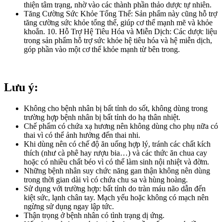
thiện tâm trạng, nhờ vào các thành phần thảo dược tự nhiên.
Tăng Cường Sức Khỏe Tổng Thể: Sản phẩm này cũng hỗ trợ
tăng cường sức khỏe tổng thể, giúp cơ thể mạnh mẽ và khỏe
khoắn. 10. Hỗ Trợ Hệ Tiêu Hóa và Miễn Dịch: Các dược liệu
trong sản phẩm hỗ trợ sức khỏe hệ tiêu hóa và hệ miễn dịch,
góp phần vào một cơ thể khỏe mạnh từ bên trong.
Lưu ý:
Không cho bệnh nhân bị bất tỉnh do sốt, không dùng trong
trường hợp bệnh nhân bị bất tỉnh do hạ thân nhiệt.
Chế phẩm có chứa xạ hương nên không dùng cho phụ nữa có
thai vì có thể ảnh hưởng đến thai nhi.
Khi dùng nên có chế độ ăn uống hợp lý, tránh các chất kích
thích (như cà phê hay rượu bia…) và các thức ăn chua cay
hoặc có nhiều chất béo vì có thể làm sinh nội nhiệt và đờm.
Những bệnh nhân suy chức năng gan thận không nên dùng
trong thời gian dài vì có chứa chu sa và hùng hoàng.
Sử dụng với trường hợp: bất tỉnh do tràn máu não dẫn đến
kiệt sức, lạnh chân tay. Mạch yếu hoặc không có mạch nên
ngừng sử dụng ngay lập tức.
Thận trọng ở bệnh nhân có tình trạng dị ứng.