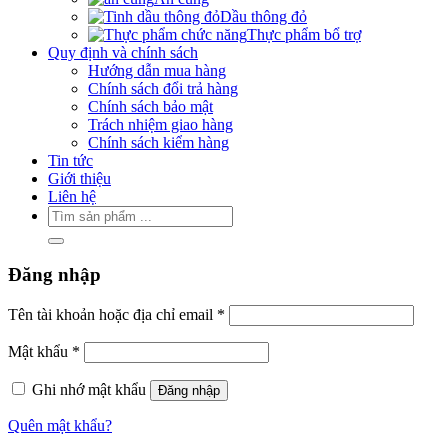
Dầu thông đỏ
Thực phẩm bổ trợ
Quy định và chính sách
Hướng dẫn mua hàng
Chính sách đổi trả hàng
Chính sách bảo mật
Trách nhiệm giao hàng
Chính sách kiểm hàng
Tin tức
Giới thiệu
Liên hệ
Tìm
kiếm:
Đăng nhập
Bắt
Tên tài khoản hoặc địa chỉ email
*
buộc
Bắt
Mật khẩu
*
buộc
Ghi nhớ mật khẩu
Đăng nhập
Quên mật khẩu?