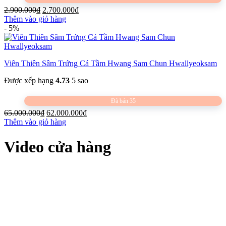
Giá
Giá
2.900.000
₫
2.700.000
₫
gốc
hiện
Thêm vào giỏ hàng
là:
tại
- 5%
2.900.000₫.
là:
2.700.000₫.
Viên Thiên Sâm Trứng Cá Tầm Hwang Sam Chun Hwallyeoksam
Được xếp hạng
4.73
5 sao
Đã bán 35
Giá
Giá
65.000.000
₫
62.000.000
₫
gốc
hiện
Thêm vào giỏ hàng
là:
tại
65.000.000₫.
là:
Video cửa hàng
62.000.000₫.