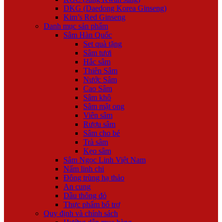
DKG (Daedong Korea Ginseng)
Kim’s Red Ginseng
Danh mục sản phẩm
Sâm Hàn Quốc
Set quà tặng
Sâm tươi
Hắc sâm
Thiên Sâm
Nước Sâm
Cao Sâm
Sâm khô
Sâm mật ong
Viên sâm
Rượu sâm
Sâm cho bé
Trà sâm
Kẹo sâm
Sâm Ngọc Linh Việt Nam
Nấm linh chi
Đông trùng hạ thảo
An cung
Dầu thông đỏ
Thực phẩm bổ trợ
Quy định và chính sách