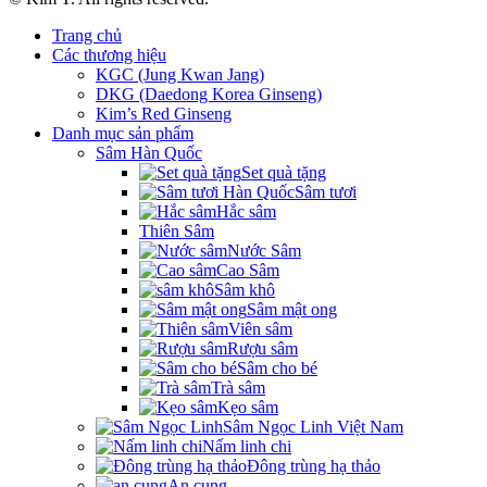
Trang chủ
Các thương hiệu
KGC (Jung Kwan Jang)
DKG (Daedong Korea Ginseng)
Kim’s Red Ginseng
Danh mục sản phẩm
Sâm Hàn Quốc
Set quà tặng
Sâm tươi
Hắc sâm
Thiên Sâm
Nước Sâm
Cao Sâm
Sâm khô
Sâm mật ong
Viên sâm
Rượu sâm
Sâm cho bé
Trà sâm
Kẹo sâm
Sâm Ngọc Linh Việt Nam
Nấm linh chi
Đông trùng hạ thảo
An cung