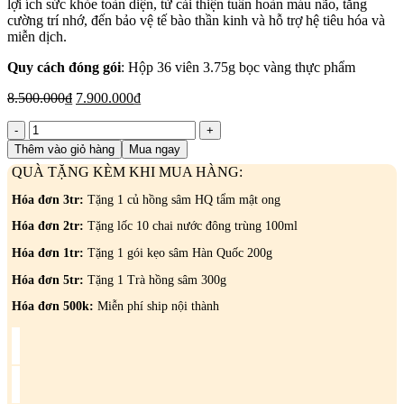
lợi ích sức khỏe toàn diện, từ cải thiện tuần hoàn máu não, tăng
cường trí nhớ, đến bảo vệ tế bào thần kinh và hỗ trợ hệ tiêu hóa và
miễn dịch.
Quy cách đóng gói
: Hộp 36 viên 3.75g bọc vàng thực phẩm
Giá
Giá
8.500.000
₫
7.900.000
₫
gốc
hiện
Sâm
là:
tại
Linh
8.500.000₫.
là:
Thêm vào giỏ hàng
Mua ngay
Đan
7.900.000₫.
QUÀ TẶNG KÈM KHI MUA HÀNG:
Tuần
Hoàn
Hóa đơn 3tr:
Tặng 1 củ hồng sâm HQ tẩm mật ong
Đan
Jin
Hóa đơn 2tr:
Tặng lốc 10 chai nước đông trùng 100ml
Hwang
Hóa đơn 1tr:
Tặng 1 gói kẹo sâm Hàn Quốc 200g
Dan
36
Hóa đơn 5tr:
Tặng 1 Trà hồng sâm 300g
Viên
Bọc
Hóa đơn 500k:
Miễn phí ship nội thành
Vàng
-
GYOUNGJU
số
lượng