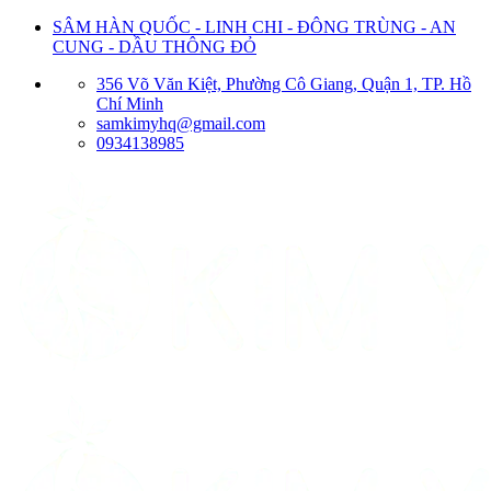
Bỏ
SÂM HÀN QUỐC - LINH CHI - ĐÔNG TRÙNG - AN
qua
CUNG - DẦU THÔNG ĐỎ
nội
356 Võ Văn Kiệt, Phường Cô Giang, Quận 1, TP. Hồ
dung
Chí Minh
samkimyhq@gmail.com
0934138985