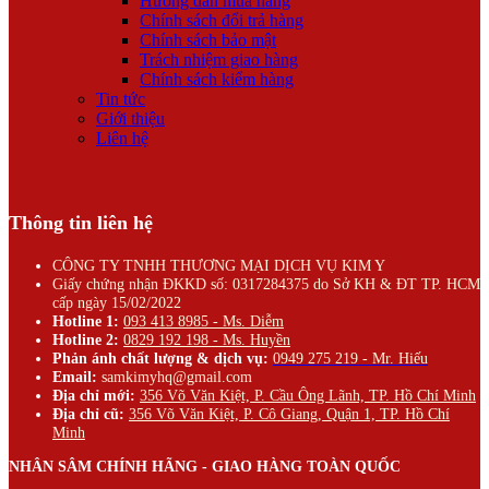
Hướng dẫn mua hàng
Chính sách đổi trả hàng
Chính sách bảo mật
Trách nhiệm giao hàng
Chính sách kiểm hàng
Tin tức
Giới thiệu
Liên hệ
Thông tin liên hệ
CÔNG TY TNHH THƯƠNG MẠI DỊCH VỤ KIM Y
Giấy chứng nhận ĐKKD số: 0317284375 do Sở KH & ĐT TP. HCM
cấp ngày 15/02/2022
Hotline 1:
093 413 8985 - Ms. Diễm
Hotline 2:
0829 192 198 - Ms. Huyền
Phản ánh chất lượng & dịch vụ:
0949 275 219 - Mr. Hiếu
Email:
samkimyhq@gmail.com
Địa chỉ mới:
356 Võ Văn Kiệt, P. Cầu Ông Lãnh, TP. Hồ Chí Minh
Địa chỉ cũ:
356 Võ Văn Kiệt, P. Cô Giang, Quận 1, TP. Hồ Chí
Minh
NHÂN SÂM CHÍNH HÃNG - GIAO HÀNG TOÀN QUỐC