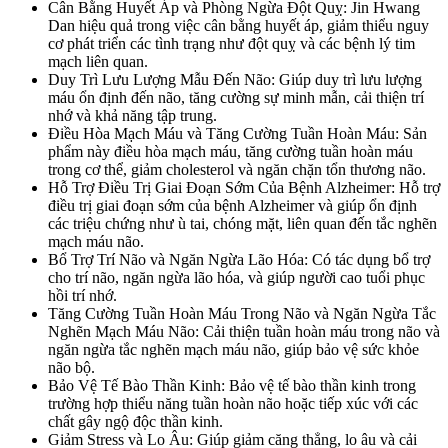
Cân Bằng Huyết Áp và Phòng Ngừa Đột Quỵ: Jin Hwang
Dan hiệu quả trong việc cân bằng huyết áp, giảm thiểu nguy
cơ phát triển các tình trạng như đột quỵ và các bệnh lý tim
mạch liên quan.
Duy Trì Lưu Lượng Mẫu Đến Não: Giúp duy trì lưu lượng
máu ổn định đến não, tăng cường sự minh mẫn, cải thiện trí
nhớ và khả năng tập trung.
Điều Hòa Mạch Máu và Tăng Cường Tuần Hoàn Máu: Sản
phẩm này điều hòa mạch máu, tăng cường tuần hoàn máu
trong cơ thể, giảm cholesterol và ngăn chặn tổn thương não.
Hỗ Trợ Điều Trị Giai Đoạn Sớm Của Bệnh Alzheimer: Hỗ trợ
điều trị giai đoạn sớm của bệnh Alzheimer và giúp ổn định
các triệu chứng như ù tai, chóng mặt, liên quan đến tắc nghẽn
mạch máu não.
Bổ Trợ Trí Não và Ngăn Ngừa Lão Hóa: Có tác dụng bổ trợ
cho trí não, ngăn ngừa lão hóa, và giúp người cao tuổi phục
hồi trí nhớ.
Tăng Cường Tuần Hoàn Máu Trong Não và Ngăn Ngừa Tắc
Nghẽn Mạch Máu Não: Cải thiện tuần hoàn máu trong não và
ngăn ngừa tắc nghẽn mạch máu não, giúp bảo vệ sức khỏe
não bộ.
Bảo Vệ Tế Bào Thần Kinh: Bảo vệ tế bào thần kinh trong
trường hợp thiểu năng tuần hoàn não hoặc tiếp xúc với các
chất gây ngộ độc thần kinh.
Giảm Stress và Lo Âu: Giúp giảm căng thẳng, lo âu và cải