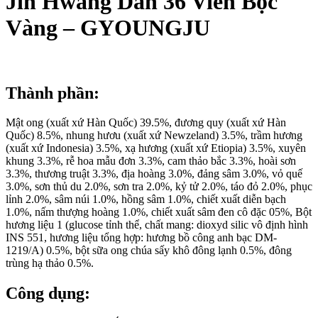
Jin Hwang Dan 36 Viên Bọc
Vàng – GYOUNGJU
Thành phần:
Mật ong (xuất xứ Hàn Quốc) 39.5%, đương quy (xuất xứ Hàn
Quốc) 8.5%, nhung hươu (xuất xứ Newzeland) 3.5%, trầm hương
(xuất xứ Indonesia) 3.5%, xạ hương (xuất xứ Etiopia) 3.5%, xuyên
khung 3.3%, rễ hoa mẫu đơn 3.3%, cam thảo bắc 3.3%, hoài sơn
3.3%, thương truật 3.3%, địa hoàng 3.0%, đảng sâm 3.0%, vỏ quế
3.0%, sơn thủ du 2.0%, sơn tra 2.0%, kỷ tử 2.0%, táo đỏ 2.0%, phục
lỉnh 2.0%, sâm núi 1.0%, hồng sâm 1.0%, chiết xuất diễn bạch
1.0%, nấm thượng hoàng 1.0%, chiết xuất sâm đen cô đặc 05%, Bột
hương liệu 1 (glucose tỉnh thể, chất mang: dioxyd silic vô định hình
INS 551, hương liệu tổng hợp: hương bồ công anh bạc DM-
1219/A) 0.5%, bột sữa ong chúa sấy khô đông lạnh 0.5%, đông
trùng hạ thảo 0.5%.
Công dụng: