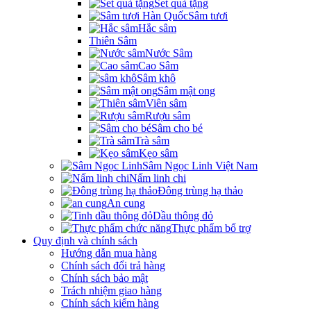
Set quà tặng
Sâm tươi
Hắc sâm
Thiên Sâm
Nước Sâm
Cao Sâm
Sâm khô
Sâm mật ong
Viên sâm
Rượu sâm
Sâm cho bé
Trà sâm
Kẹo sâm
Sâm Ngọc Linh Việt Nam
Nấm linh chi
Đông trùng hạ thảo
An cung
Dầu thông đỏ
Thực phẩm bổ trợ
Quy định và chính sách
Hướng dẫn mua hàng
Chính sách đổi trả hàng
Chính sách bảo mật
Trách nhiệm giao hàng
Chính sách kiểm hàng