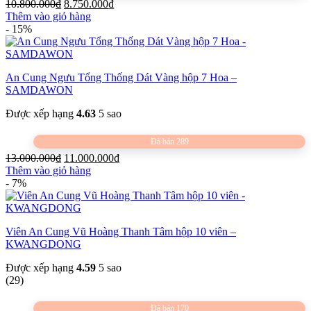
Giá
Giá
10.800.000
₫
8.750.000
₫
gốc
hiện
Thêm vào giỏ hàng
là:
tại
- 15%
10.800.000₫.
là:
8.750.000₫.
An Cung Ngưu Tổng Thống Dát Vàng hộp 7 Hoa –
SAMDAWON
Được xếp hạng
4.63
5 sao
Đã bán 289
Giá
Giá
13.000.000
₫
11.000.000
₫
gốc
hiện
Thêm vào giỏ hàng
là:
tại
- 7%
13.000.000₫.
là:
11.000.000₫.
Viên An Cung Vũ Hoàng Thanh Tâm hộp 10 viên –
KWANGDONG
Được xếp hạng
4.59
5 sao
(29)
Đã bán 170