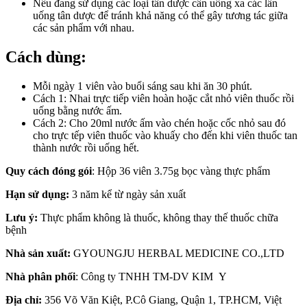
Nếu đang sử dụng các loại tân dược cần uống xa các lần
uống tân dược để tránh khả năng có thể gây tương tác giữa
các sản phẩm với nhau.
Cách dùng:
Mỗi ngày 1 viên vào buổi sáng sau khi ăn 30 phút.
Cách 1: Nhai trực tiếp viên hoàn hoặc cắt nhỏ viên thuốc rồi
uống bằng nước ấm.
Cách 2: Cho 20ml nước ấm vào chén hoặc cốc nhỏ sau đó
cho trực tếp viên thuốc vào khuấy cho đến khi viên thuốc tan
thành nước rồi uống hết.
Quy cách đóng gói
: Hộp 36 viên 3.75g bọc vàng thực phẩm
Hạn sử dụng:
3 năm kể từ ngày sản xuất
Lưu ý:
Thực phẩm không là thuốc, không thay thế thuốc chữa
bệnh
Nhà sản xuất:
GYOUNGJU HERBAL MEDICINE CO.,LTD
Nhà phân phối
: Công ty TNHH TM-DV KIM Y
Địa chỉ:
356 Võ Văn Kiệt, P.Cô Giang, Quận 1, TP.HCM, Việt