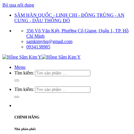
Bỏ qua nội dung
SÂM HÀN QUỐC - LINH CHI - ĐÔNG TRÙNG - AN
CUNG - DẦU THÔNG ĐỎ
356 Võ Văn Kiệt, Phường Cô Giang, Quận 1, TP. Hồ
Chí Minh
samkimyhq@gmail.com
0934138985
Menu
Tìm kiếm:
Tìm kiếm:
CHÍNH HÃNG
Nhà phân phối