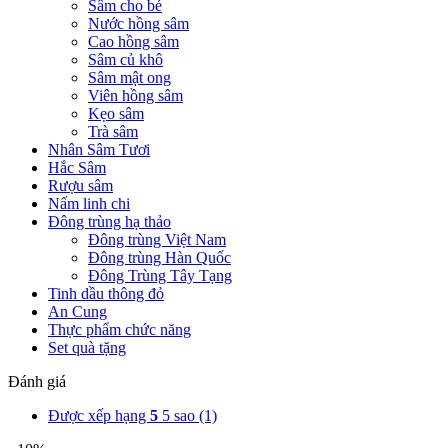
Sâm cho bé
Nước hồng sâm
Cao hồng sâm
Sâm củ khô
Sâm mật ong
Viên hồng sâm
Kẹo sâm
Trà sâm
Nhân Sâm Tươi
Hắc Sâm
Rượu sâm
Nấm linh chi
Đông trùng hạ thảo
Đông trùng Việt Nam
Đông trùng Hàn Quốc
Đông Trùng Tây Tạng
Tinh dầu thông đỏ
An Cung
Thực phẩm chức năng
Set quà tặng
Đánh giá
Được xếp hạng
5
5 sao
(1)