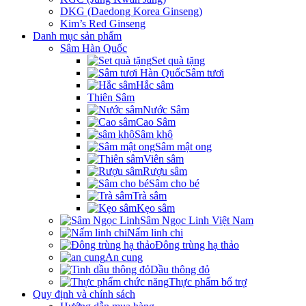
DKG (Daedong Korea Ginseng)
Kim’s Red Ginseng
Danh mục sản phẩm
Sâm Hàn Quốc
Set quà tặng
Sâm tươi
Hắc sâm
Thiên Sâm
Nước Sâm
Cao Sâm
Sâm khô
Sâm mật ong
Viên sâm
Rượu sâm
Sâm cho bé
Trà sâm
Kẹo sâm
Sâm Ngọc Linh Việt Nam
Nấm linh chi
Đông trùng hạ thảo
An cung
Dầu thông đỏ
Thực phẩm bổ trợ
Quy định và chính sách