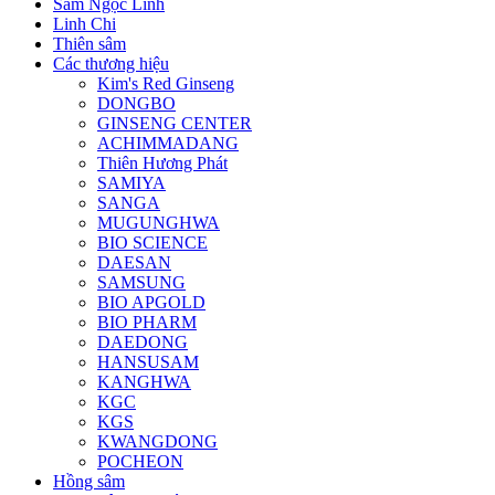
Sâm Ngọc Linh
Linh Chi
Thiên sâm
Các thương hiệu
Kim's Red Ginseng
DONGBO
GINSENG CENTER
ACHIMMADANG
Thiên Hương Phát
SAMIYA
SANGA
MUGUNGHWA
BIO SCIENCE
DAESAN
SAMSUNG
BIO APGOLD
BIO PHARM
DAEDONG
HANSUSAM
KANGHWA
KGC
KGS
KWANGDONG
POCHEON
Hồng sâm