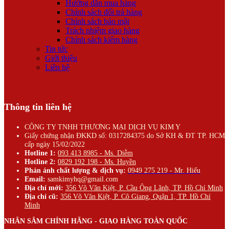
Hướng dẫn mua hàng
Chính sách đổi trả hàng
Chính sách bảo mật
Trách nhiệm giao hàng
Chính sách kiểm hàng
Tin tức
Giới thiệu
Liên hệ
Thông tin liên hệ
CÔNG TY TNHH THƯƠNG MẠI DỊCH VỤ KIM Y
Giấy chứng nhận ĐKKD số: 0317284375 do Sở KH & ĐT TP. HCM
cấp ngày 15/02/2022
Hotline 1:
093 413 8985 - Ms. Diễm
Hotline 2:
0829 192 198 - Ms. Huyền
Phản ánh chất lượng & dịch vụ:
0949 275 219 - Mr. Hiếu
Email:
samkimyhq@gmail.com
Địa chỉ mới:
356 Võ Văn Kiệt, P. Cầu Ông Lãnh, TP. Hồ Chí Minh
Địa chỉ cũ:
356 Võ Văn Kiệt, P. Cô Giang, Quận 1, TP. Hồ Chí
Minh
NHÂN SÂM CHÍNH HÃNG - GIAO HÀNG TOÀN QUỐC