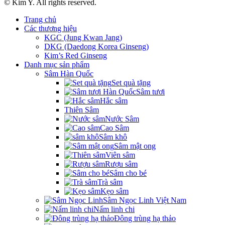
© Kim Y. All rights reserved.
Trang chủ
Các thương hiệu
KGC (Jung Kwan Jang)
DKG (Daedong Korea Ginseng)
Kim’s Red Ginseng
Danh mục sản phẩm
Sâm Hàn Quốc
Set quà tặng
Sâm tươi
Hắc sâm
Thiên Sâm
Nước Sâm
Cao Sâm
Sâm khô
Sâm mật ong
Viên sâm
Rượu sâm
Sâm cho bé
Trà sâm
Kẹo sâm
Sâm Ngọc Linh Việt Nam
Nấm linh chi
Đông trùng hạ thảo