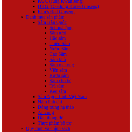
KGC (Jung Kwan Jang)
DKG (Daedong Korea Ginseng)
Kim’s Red Ginseng
Danh mục sản phẩm
Sâm Hàn Quốc
Set quà tặng
Sâm tươi
Hắc sâm
Thiên Sâm
Nước Sâm
Cao Sâm
Sâm khô
Sâm mật ong
Viên sâm
Rượu sâm
Sâm cho bé
Trà sâm
Kẹo sâm
Sâm Ngọc Linh Việt Nam
Nấm linh chi
Đông trùng hạ thảo
An cung
Dầu thông đỏ
Thực phẩm bổ trợ
Quy định và chính sách