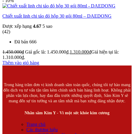
- 10%
Chiết xuất linh chi táo đỏ hộp 30 gói 80ml – DAEDONG
Được xếp hạng
4.67
5 sao
(42)
Đã bán 666
1.450.000
₫
Giá gốc là: 1.450.000₫.
1.310.000
₫
Giá hiện tại là:
1.310.000₫.
Thêm vào giỏ hàng
Trong hàng trăm đơn vị kinh doanh sâm toàn quốc, chúng tôi tự hào mang
đến dịch vụ tư vấn tận tâm kèm chính sách bán hàng linh hoạt. Không phải
phân vân lựa chọn, hay đau đầu trước những quyết định, Sâm Kim Y sẽ
mang đến sự tin tưởng và an tâm nhất mà bạn xứng đáng nhận được.
Nhân sâm Kim Y - Vì một sức khỏe kim cương
Trang chủ
Các thương hiệu