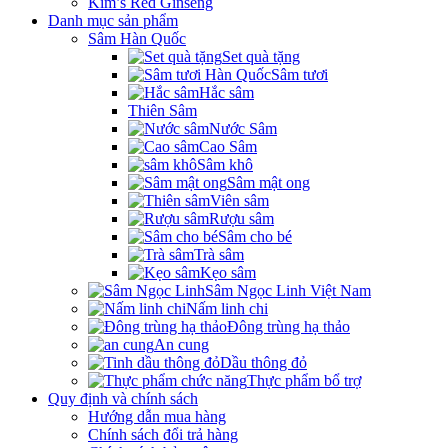
Kim’s Red Ginseng
Danh mục sản phẩm
Sâm Hàn Quốc
Set quà tặng
Sâm tươi
Hắc sâm
Thiên Sâm
Nước Sâm
Cao Sâm
Sâm khô
Sâm mật ong
Viên sâm
Rượu sâm
Sâm cho bé
Trà sâm
Kẹo sâm
Sâm Ngọc Linh Việt Nam
Nấm linh chi
Đông trùng hạ thảo
An cung
Dầu thông đỏ
Thực phẩm bổ trợ
Quy định và chính sách
Hướng dẫn mua hàng
Chính sách đổi trả hàng