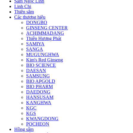
Sâm Ngọc Linh
Linh Chi
Thiên sâm
Các thương hiệu
DONGBO
GINSENG CENTER
ACHIMMADANG
Thiên Hương Phát
SAMIYA
SANGA
MUGUNGHWA
Kim's Red Ginseng
BIO SCIENCE
DAESAN
SAMSUNG
BIO APGOLD
BIO PHARM
DAEDONG
HANSUSAM
KANGHWA
KGC
KGS
KWANGDONG
POCHEON
Hồng sâm