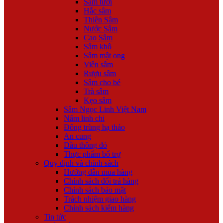
Sâm tươi
Hắc sâm
Thiên Sâm
Nước Sâm
Cao Sâm
Sâm khô
Sâm mật ong
Viên sâm
Rượu sâm
Sâm cho bé
Trà sâm
Kẹo sâm
Sâm Ngọc Linh Việt Nam
Nấm linh chi
Đông trùng hạ thảo
An cung
Dầu thông đỏ
Thực phẩm bổ trợ
Quy định và chính sách
Hướng dẫn mua hàng
Chính sách đổi trả hàng
Chính sách bảo mật
Trách nhiệm giao hàng
Chính sách kiểm hàng
Tin tức