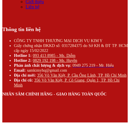
Giới thiệu
Liên hệ
Thông tin liên hệ
CÔNG TY TNHH THƯƠNG MẠI DỊCH VỤ KIM Y
Giấy chứng nhận ĐKKD số: 0317284375 do Sở KH & ĐT TP. HCM
cấp ngày 15/02/2022
Hotline 1:
093 413 8985 - Ms. Diễm
Hotline 2:
0829 192 198 - Ms. Huyền
Phản ánh chất lượng & dịch vụ:
0949 275 219 - Mr. Hiếu
Email:
samkimyhq@gmail.com
Địa chỉ mới:
356 Võ Văn Kiệt, P. Cầu Ông Lãnh, TP. Hồ Chí Minh
Địa chỉ cũ:
356 Võ Văn Kiệt, P. Cô Giang, Quận 1, TP. Hồ Chí
Minh
NHÂN SÂM CHÍNH HÃNG - GIAO HÀNG TOÀN QUỐC