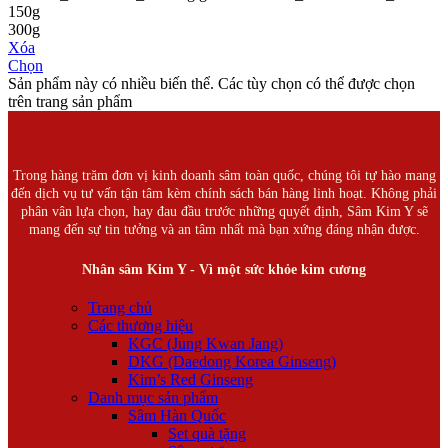
150g
300g
Xóa
Chọn
Sản phẩm này có nhiều biến thể. Các tùy chọn có thể được chọn
trên trang sản phẩm
Trong hàng trăm đơn vị kinh doanh sâm toàn quốc, chúng tôi tự hào mang
đến dịch vụ tư vấn tận tâm kèm chính sách bán hàng linh hoạt. Không phải
phân vân lựa chọn, hay đau đầu trước những quyết định, Sâm Kim Y sẽ
mang đến sự tin tưởng và an tâm nhất mà bạn xứng đáng nhận được.
Nhân sâm Kim Y - Vì một sức khỏe kim cương
Trang chủ
Các thương hiệu
KGC (Jung Kwan Jang)
DKG (Daedong Korea Ginseng)
Kim’s Red Ginseng
Danh mục sản phẩm
Sâm Hàn Quốc
Set quà tặng