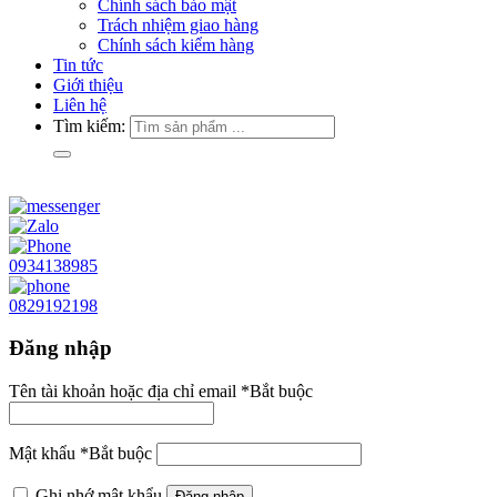
Chính sách bảo mật
Trách nhiệm giao hàng
Chính sách kiểm hàng
Tin tức
Giới thiệu
Liên hệ
Tìm kiếm:
0934138985
0829192198
Đăng nhập
Tên tài khoản hoặc địa chỉ email
*
Bắt buộc
Mật khẩu
*
Bắt buộc
Ghi nhớ mật khẩu
Đăng nhập