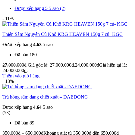
Được xếp hạng
5
5 sao
(2)
- 11%
Thiên Sâm Nguyên Củ Khô KRG HEAVEN 150g 7 củ- KGC
Được xếp hạng
4.63
5 sao
Đã bán 180
27.000.000
₫
Giá gốc là: 27.000.000₫.
24.000.000
₫
Giá hiện tại là:
24.000.000₫.
Thêm vào giỏ hàng
- 13%
Trà hồng sâm dạng chiết xuất – DAEDONG
Được xếp hạng
4.64
5 sao
(53)
Đã bán 89
350.000
₫
–
650.000
₫
Khoảng giá: từ 350.000₫ đến 650.000₫