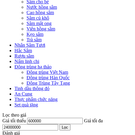
Sâm cho bé
Nước hồng sâm
Cao hồng sâm
Sâm củ khô
Sâm mật ong
Viên hồng sâm
Kẹo sâm
Trà sâm
Nhân Sâm Tươi
Hắc Sâm
Rượu sâm
Nấm linh chi
Đông trùng hạ thảo
Đông trùng Việt Nam
Đông trùng Hàn Quốc
Đông Trùng Tây Tạng
Tinh dầu thông đỏ
An Cung
Thực phẩm chức năng
Set quà tặng
Lọc theo giá
Giá tối thiểu
Giá tối đa
Lọc
Đánh giá