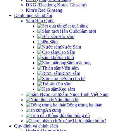
DKG (Daedong Korea Ginseng)
Kim’s Red Ginseng
Danh mục sản phẩm
Sâm Hàn Quốc
Set quà tặng
Sâm tươi
Hắc sâm
Thiên Sâm
Nước Sâm
Cao Sâm
Sâm khô
Sâm mật ong
Viên sâm
Rượu sâm
Sâm cho bé
Trà sâm
Kẹo sâm
Sâm Ngọc Linh Việt Nam
Nấm linh chi
Đông trùng hạ thảo
An cung
Dầu thông đỏ
Thực phẩm bổ trợ
Quy định và chính sách