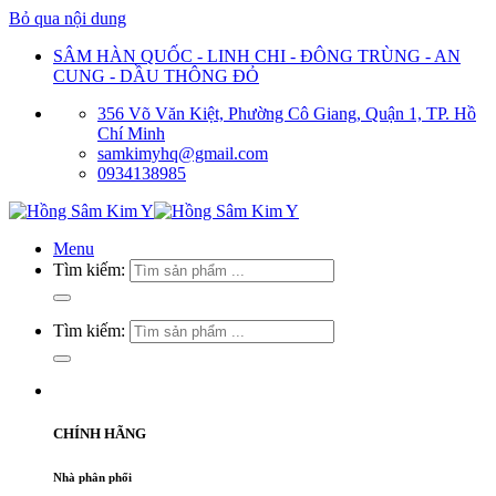
Bỏ qua nội dung
SÂM HÀN QUỐC - LINH CHI - ĐÔNG TRÙNG - AN
CUNG - DẦU THÔNG ĐỎ
356 Võ Văn Kiệt, Phường Cô Giang, Quận 1, TP. Hồ
Chí Minh
samkimyhq@gmail.com
0934138985
Menu
Tìm kiếm:
Tìm kiếm:
CHÍNH HÃNG
Nhà phân phối