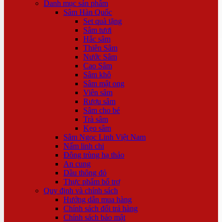
Danh mục sản phẩm
Sâm Hàn Quốc
Set quà tặng
Sâm tươi
Hắc sâm
Thiên Sâm
Nước Sâm
Cao Sâm
Sâm khô
Sâm mật ong
Viên sâm
Rượu sâm
Sâm cho bé
Trà sâm
Kẹo sâm
Sâm Ngọc Linh Việt Nam
Nấm linh chi
Đông trùng hạ thảo
An cung
Dầu thông đỏ
Thực phẩm bổ trợ
Quy định và chính sách
Hướng dẫn mua hàng
Chính sách đổi trả hàng
Chính sách bảo mật