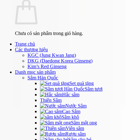
Chưa có sản phẩm trong giỏ hàng.
Trang chủ
Các thương hiệu
KGC (Jung Kwan Jang)
DKG (Daedong Korea Ginseng)
Kim’s Red Ginseng
Danh mục sản phẩm
Sâm Hàn Quốc
Set quà tặng
Sâm tươi
Hắc sâm
Thiên Sâm
Nước Sâm
Cao Sâm
Sâm khô
Sâm mật ong
Viên sâm
Rượu sâm
Sâm cho bé