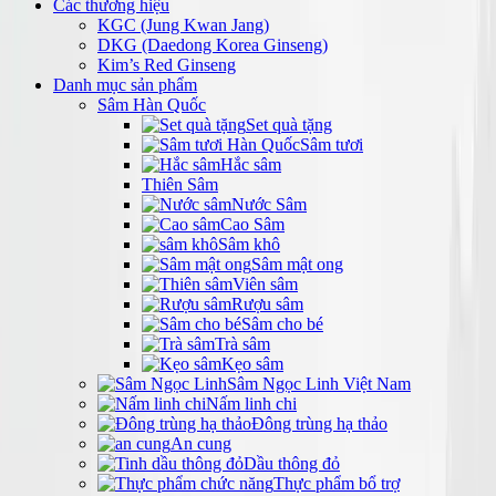
Các thương hiệu
KGC (Jung Kwan Jang)
DKG (Daedong Korea Ginseng)
Kim’s Red Ginseng
Danh mục sản phẩm
Sâm Hàn Quốc
Set quà tặng
Sâm tươi
Hắc sâm
Thiên Sâm
Nước Sâm
Cao Sâm
Sâm khô
Sâm mật ong
Viên sâm
Rượu sâm
Sâm cho bé
Trà sâm
Kẹo sâm
Sâm Ngọc Linh Việt Nam
Nấm linh chi
Đông trùng hạ thảo
An cung
Dầu thông đỏ
Thực phẩm bổ trợ