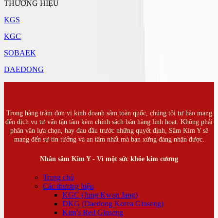
THƯƠNG HIỆU
KGS
KGC
SOBAEK
DAEDONG
Trong hàng trăm đơn vị kinh doanh sâm toàn quốc, chúng tôi tự hào mang
đến dịch vụ tư vấn tận tâm kèm chính sách bán hàng linh hoạt. Không phải
phân vân lựa chọn, hay đau đầu trước những quyết định, Sâm Kim Y sẽ
mang đến sự tin tưởng và an tâm nhất mà bạn xứng đáng nhận được.
Nhân sâm Kim Y - Vì một sức khỏe kim cương
Trang chủ
Các thương hiệu
KGC (Jung Kwan Jang)
DKG (Daedong Korea Ginseng)
Kim’s Red Ginseng