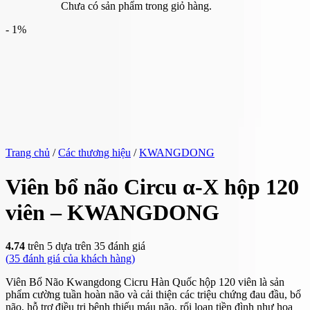
Chưa có sản phẩm trong giỏ hàng.
- 1%
Trang chủ
/
Các thương hiệu
/
KWANGDONG
Viên bổ não Circu α-X hộp 120
viên – KWANGDONG
4.74
trên 5 dựa trên
35
đánh giá
(
35
đánh giá của khách hàng)
Viên Bổ Não Kwangdong Cicru Hàn Quốc hộp 120 viên là sản
phẩm cường tuần hoàn não và cải thiện các triệu chứng đau đầu, bổ
não, hỗ trợ điều trị bệnh thiếu máu não, rối loạn tiền đình như hoa