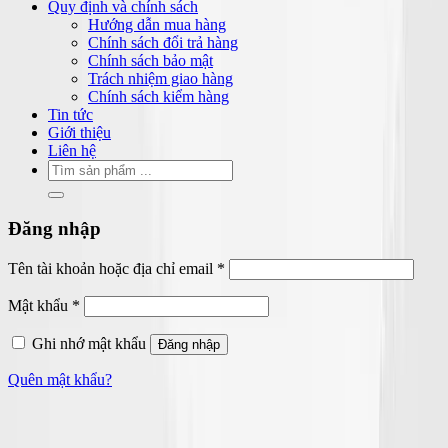
Quy định và chính sách
Hướng dẫn mua hàng
Chính sách đổi trả hàng
Chính sách bảo mật
Trách nhiệm giao hàng
Chính sách kiểm hàng
Tin tức
Giới thiệu
Liên hệ
Tìm
kiếm:
Đăng nhập
Bắt
Tên tài khoản hoặc địa chỉ email
*
buộc
Bắt
Mật khẩu
*
buộc
Ghi nhớ mật khẩu
Đăng nhập
Quên mật khẩu?