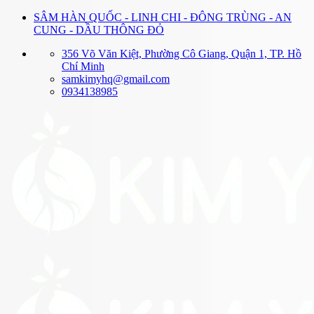
Bỏ
SÂM HÀN QUỐC - LINH CHI - ĐÔNG TRÙNG - AN
qua
CUNG - DẦU THÔNG ĐỎ
nội
356 Võ Văn Kiệt, Phường Cô Giang, Quận 1, TP. Hồ
dung
Chí Minh
samkimyhq@gmail.com
0934138985