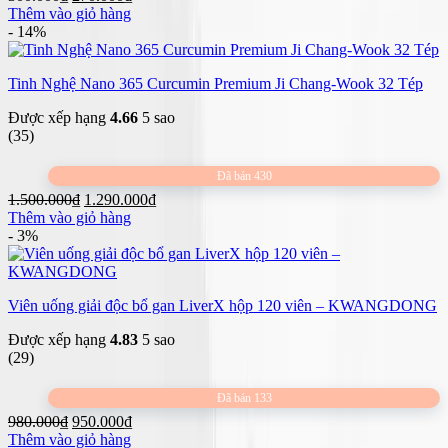
gốc
hiện
Thêm vào giỏ hàng
là:
tại
- 14%
300.000₫.
là:
270.000₫.
Tinh Nghệ Nano 365 Curcumin Premium Ji Chang-Wook 32 Tép
Được xếp hạng
4.66
5 sao
(35)
Đã bán 430
Giá
Giá
1.500.000
₫
1.290.000
₫
gốc
hiện
Thêm vào giỏ hàng
là:
tại
- 3%
1.500.000₫.
là:
1.290.000₫.
Viên uống giải độc bổ gan LiverX hộp 120 viên – KWANGDONG
Được xếp hạng
4.83
5 sao
(29)
Đã bán 133
Giá
Giá
980.000
₫
950.000
₫
gốc
hiện
Thêm vào giỏ hàng