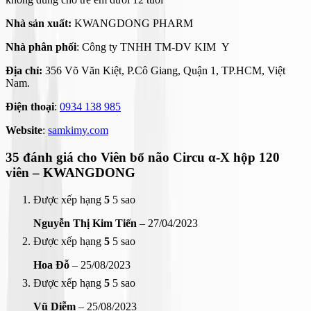
Nhà sản xuất:
KWANGDONG PHARM
Nhà phân phối
: Công ty TNHH TM-DV KIM Y
Địa chỉ:
356 Võ Văn Kiệt, P.Cô Giang, Quận 1, TP.HCM, Việt
Nam.
Điện thoại
:
0934 138 985
Website
:
samkimy.com
35 đánh giá cho
Viên bổ não Circu α-X hộp 120
viên – KWANGDONG
Được xếp hạng
5
5 sao
Nguyễn Thị Kim Tiến
–
27/04/2023
Được xếp hạng
5
5 sao
Hoa Đỗ
–
25/08/2023
Được xếp hạng
5
5 sao
Vũ Diễm
–
25/08/2023