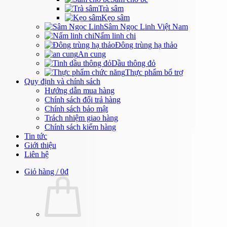
Trà sâm
Kẹo sâm
Sâm Ngọc Linh Việt Nam
Nấm linh chi
Đông trùng hạ thảo
An cung
Dầu thông đỏ
Thực phẩm bổ trợ
Quy định và chính sách
Hướng dẫn mua hàng
Chính sách đổi trả hàng
Chính sách bảo mật
Trách nhiệm giao hàng
Chính sách kiểm hàng
Tin tức
Giới thiệu
Liên hệ
Giỏ hàng /
0
₫