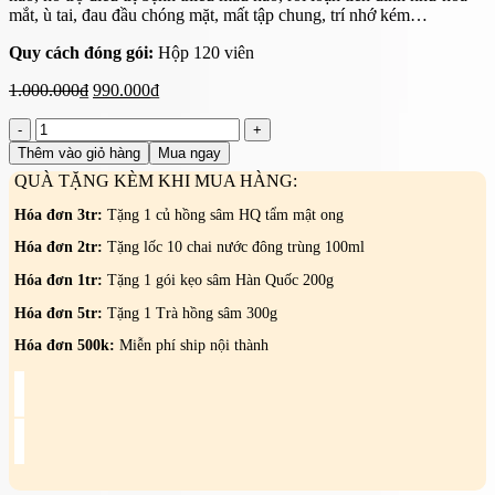
mắt, ù tai, đau đầu chóng mặt, mất tập chung, trí nhớ kém…
Quy cách đóng gói:
Hộp 120 viên
Giá
Giá
1.000.000
₫
990.000
₫
gốc
hiện
Viên
là:
tại
bổ
1.000.000₫.
là:
Thêm vào giỏ hàng
Mua ngay
não
990.000₫.
QUÀ TẶNG KÈM KHI MUA HÀNG:
Circu
α-
Hóa đơn 3tr:
Tặng 1 củ hồng sâm HQ tẩm mật ong
X
hộp
Hóa đơn 2tr:
Tặng lốc 10 chai nước đông trùng 100ml
120
Hóa đơn 1tr:
Tặng 1 gói kẹo sâm Hàn Quốc 200g
viên
–
Hóa đơn 5tr:
Tặng 1 Trà hồng sâm 300g
KWANGDONG
số
Hóa đơn 500k:
Miễn phí ship nội thành
lượng