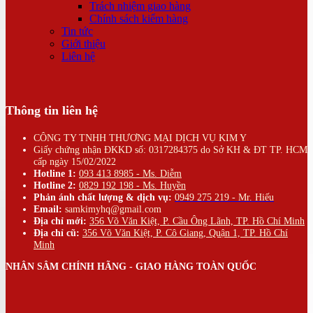
Trách nhiệm giao hàng
Chính sách kiểm hàng
Tin tức
Giới thiệu
Liên hệ
Thông tin liên hệ
CÔNG TY TNHH THƯƠNG MẠI DỊCH VỤ KIM Y
Giấy chứng nhận ĐKKD số: 0317284375 do Sở KH & ĐT TP. HCM
cấp ngày 15/02/2022
Hotline 1:
093 413 8985 - Ms. Diễm
Hotline 2:
0829 192 198 - Ms. Huyền
Phản ánh chất lượng & dịch vụ:
0949 275 219 - Mr. Hiếu
Email:
samkimyhq@gmail.com
Địa chỉ mới:
356 Võ Văn Kiệt, P. Cầu Ông Lãnh, TP. Hồ Chí Minh
Địa chỉ cũ:
356 Võ Văn Kiệt, P. Cô Giang, Quận 1, TP. Hồ Chí
Minh
NHÂN SÂM CHÍNH HÃNG - GIAO HÀNG TOÀN QUỐC