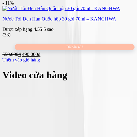
là:
tại
- 11%
980.000₫.
là:
950.000₫.
Nước Tỏi Đen Hàn Quốc hộp 30 gói 70ml – KANGHWA
Được xếp hạng
4.55
5 sao
(33)
Đã bán 483
Giá
Giá
550.000
₫
490.000
₫
gốc
hiện
Thêm vào giỏ hàng
là:
tại
550.000₫.
là:
Video cửa hàng
490.000₫.