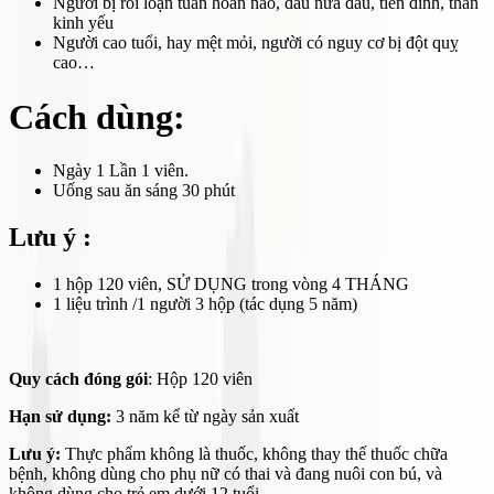
Người bị rối loạn tuần hoàn não, đau nửa đầu, tiền đình, thần
kinh yếu
Người cao tuổi, hay mệt mỏi, người có nguy cơ bị đột quỵ
cao…
Cách dùng:
Ngày 1 Lần 1 viên.
Uống sau ăn sáng 30 phút
Lưu ý :
1 hộp 120 viên, SỬ DỤNG trong vòng 4 THÁNG
1 liệu trình /1 người 3 hộp (tác dụng 5 năm)
Quy cách đóng gói
: Hộp 120 viên
Hạn sử dụng:
3 năm kể từ ngày sản xuất
Lưu ý:
Thực phẩm không là thuốc, không thay thế thuốc chữa
bệnh, không dùng cho phụ nữ có thai và đang nuôi con bú, và
không dùng cho trẻ em dưới 12 tuổi