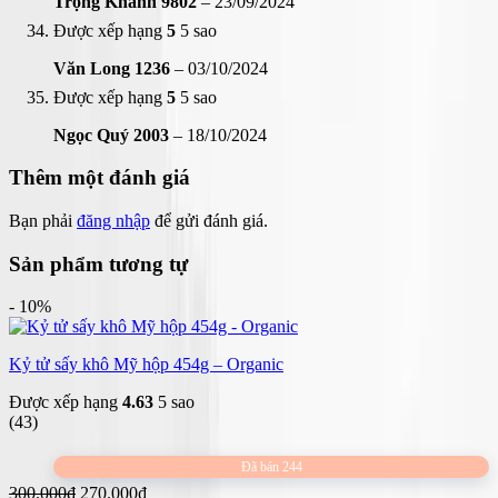
Trọng Khánh 9802
–
23/09/2024
Được xếp hạng
5
5 sao
Văn Long 1236
–
03/10/2024
Được xếp hạng
5
5 sao
Ngọc Quý 2003
–
18/10/2024
Thêm một đánh giá
Bạn phải
đăng nhập
để gửi đánh giá.
Sản phẩm tương tự
- 10%
Kỷ tử sấy khô Mỹ hộp 454g – Organic
Được xếp hạng
4.63
5 sao
(43)
Đã bán 244
Giá
Giá
300.000
₫
270.000
₫