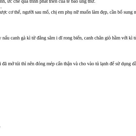
nh, ức chế quá trình phát triển của tế bào ung thư.
…
suy nhược cơ thể, người sau mổ, chị em phụ nữ muốn làm đẹp, cần bổ sung
nấu canh gà kì tử đẳng sâm i dĩ rong biển, canh chân giò hầm với kì 
i đã mở túi thì nên đóng mép cẩn thận và cho vào tủ lạnh để sử dụng d
.