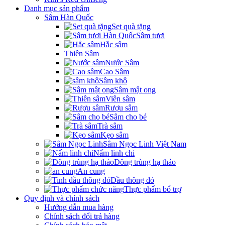
Danh mục sản phẩm
Sâm Hàn Quốc
Set quà tặng
Sâm tươi
Hắc sâm
Thiên Sâm
Nước Sâm
Cao Sâm
Sâm khô
Sâm mật ong
Viên sâm
Rượu sâm
Sâm cho bé
Trà sâm
Kẹo sâm
Sâm Ngọc Linh Việt Nam
Nấm linh chi
Đông trùng hạ thảo
An cung
Dầu thông đỏ
Thực phẩm bổ trợ
Quy định và chính sách
Hướng dẫn mua hàng
Chính sách đổi trả hàng