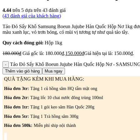
4.44
trên 5 dựa trên
43
đánh giá
(
43
đánh giá của khách hàng)
Táo Đỏ Sấy Khô Samsung Boeun Jujube Hàn Quốc Hộp Nơ 1kg được sấy
màu xanh lục, vỏ trơn bóng, có mùi vị tương tự như quả táo tây.
Quy cách đóng gói:
Hộp 1kg
180.000
₫
Giá gốc là: 180.000₫.
150.000
₫
Giá hiện tại là: 150.000₫.
Táo Đỏ Sấy Khô Boeun Jujube Hàn Quốc Hộp Nơ - SAMSUNG
Thêm vào giỏ hàng
Mua ngay
QUÀ TẶNG KÈM KHI MUA HÀNG:
Hóa đơn 3tr:
Tặng 1 củ hồng sâm HQ tẩm mật ong
Hóa đơn 2tr:
Tặng lốc 10 chai nước đông trùng 100ml
Hóa đơn 1tr:
Tặng 1 gói kẹo sâm Hàn Quốc 200g
Hóa đơn 5tr:
Tặng 1 Trà hồng sâm 300g
Hóa đơn 500k:
Miễn phí ship nội thành