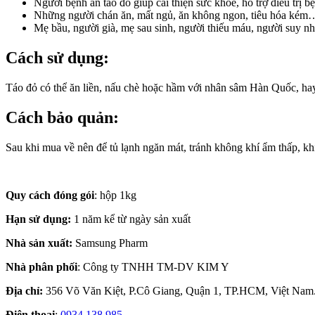
Người bệnh ăn táo đỏ giúp cải thiện sức khỏe, hỗ trợ điều trị bệ
Những người chán ăn, mất ngủ, ăn không ngon, tiêu hóa kém
Mẹ bầu, người già, mẹ sau sinh, người thiếu máu, người 
Cách sử dụng:
Táo đỏ có thể ăn liền, nấu chè hoặc hầm với nhân sâm Hàn Quốc, hay 
Cách bảo quản:
Sau khi mua về nên để tủ lạnh ngăn mát, tránh không khí ẩm thấp, kh
Quy cách đóng gói
: hộp 1kg
Hạn sử dụng:
1 năm kể từ ngày sản xuất
Nhà sản xuất:
Samsung Pharm
Nhà phân phối
: Công ty TNHH TM-DV KIM Y
Địa chỉ:
356 Võ Văn Kiệt, P.Cô Giang, Quận 1, TP.HCM, Việt Nam
Điện thoại
:
0934 138 985