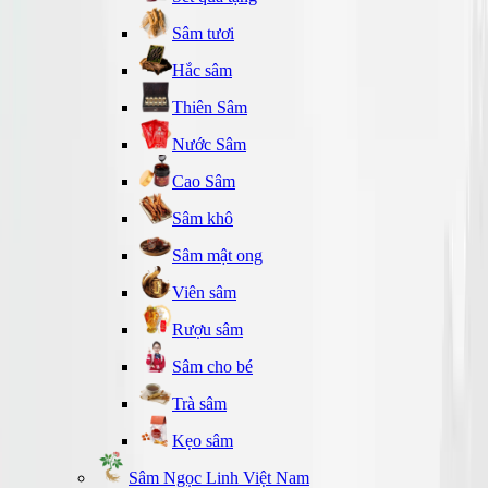
Sâm tươi
Hắc sâm
Thiên Sâm
Nước Sâm
Cao Sâm
Sâm khô
Sâm mật ong
Viên sâm
Rượu sâm
Sâm cho bé
Trà sâm
Kẹo sâm
Sâm Ngọc Linh Việt Nam