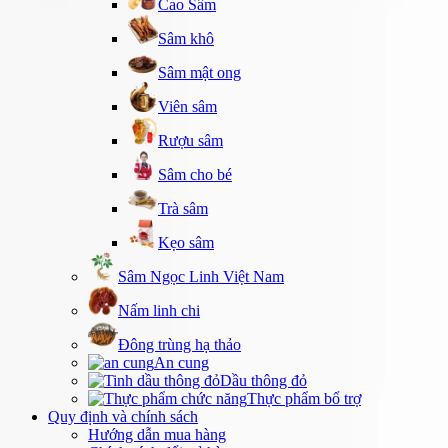
Cao Sâm
Sâm khô
Sâm mật ong
Viên sâm
Rượu sâm
Sâm cho bé
Trà sâm
Kẹo sâm
Sâm Ngọc Linh Việt Nam
Nấm linh chi
Đông trùng hạ thảo
An cung
Dầu thông đỏ
Thực phẩm bổ trợ
Quy định và chính sách
Hướng dẫn mua hàng