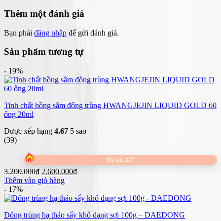
Thêm một đánh giá
Bạn phải
đăng nhập
để gửi đánh giá.
Sản phẩm tương tự
- 19%
Tinh chất hồng sâm đông trùng HWANGJEJIN LIQUID GOLD 60
ống 20ml
Được xếp hạng
4.67
5 sao
(39)
Đã bán 227
Giá
Giá
3.200.000
₫
2.600.000
₫
gốc
hiện
Thêm vào giỏ hàng
là:
tại
- 17%
3.200.000₫.
là:
2.600.000₫.
Đông trùng hạ thảo sấy khô dạng sợi 100g – DAEDONG