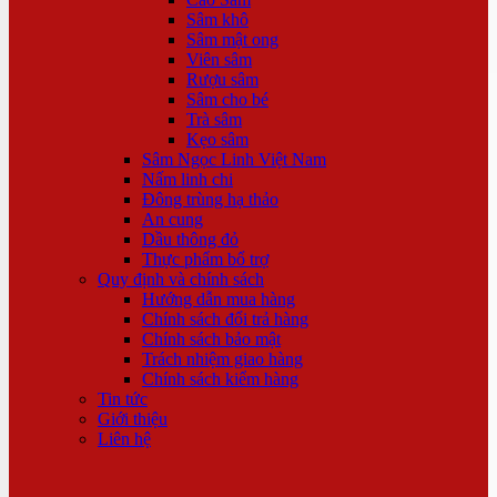
Sâm khô
Sâm mật ong
Viên sâm
Rượu sâm
Sâm cho bé
Trà sâm
Kẹo sâm
Sâm Ngọc Linh Việt Nam
Nấm linh chi
Đông trùng hạ thảo
An cung
Dầu thông đỏ
Thực phẩm bổ trợ
Quy định và chính sách
Hướng dẫn mua hàng
Chính sách đổi trả hàng
Chính sách bảo mật
Trách nhiệm giao hàng
Chính sách kiểm hàng
Tin tức
Giới thiệu
Liên hệ