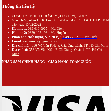
Thông tin liên hệ
CÔNG TY TNHH THƯƠNG MẠI DỊCH VỤ KIM Y
Giấy chứng nhận ĐKKD số: 0317284375 do Sở KH & ĐT TP. HCM
cấp ngày 15/02/2022
Hotline 1:
093 413 8985 - Ms. Diễm
Hotline 2:
0829 192 198 - Ms. Huyền
Phản ánh chất lượng & dịch vụ:
0949 275 219 - Mr. Hiếu
Email:
samkimyhq@gmail.com
Địa chỉ mới:
356 Võ Văn Kiệt, P. Cầu Ông Lãnh, TP. Hồ Chí Minh
Địa chỉ cũ:
356 Võ Văn Kiệt, P. Cô Giang, Quận 1, TP. Hồ Chí
Minh
NHÂN SÂM CHÍNH HÃNG - GIAO HÀNG TOÀN QUỐC