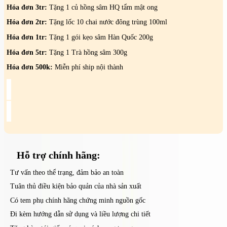
thảo
Hóa đơn 3tr:
Tặng 1 củ hồng sâm HQ tẩm mật ong
hộp
10
Hóa đơn 2tr:
Tặng lốc 10 chai nước đông trùng 100ml
chai
Hóa đơn 1tr:
Tặng 1 gói kẹo sâm Hàn Quốc 200g
100ml
-
Hóa đơn 5tr:
Tặng 1 Trà hồng sâm 300g
DAESAN
số
Hóa đơn 500k:
Miễn phí ship nội thành
lượng
Hỗ trợ
chính hãng:
Tư vấn theo thể trạng, đảm bảo an toàn
Tuân thủ điều kiện bảo quản của nhà sản xuất
Có tem phụ chính hãng chứng minh nguồn gốc
Đi kèm hướng dẫn sử dụng và liều lượng chi tiết