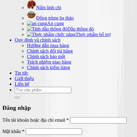
Nấm linh chi
Đông trùng hạ thảo
An cung
Dầu thông đỏ
Thực phẩm bổ trợ
Quy định và chính sách
Hướng dẫn mua hàng
Chính sách đổi trả hàng
Chính sách bảo mật
Trách nhiệm giao hàng
Chính sách kiểm hàng
Tin tức
Giới thiệu
Liên hệ
Tìm
kiếm:
Đăng nhập
Bắt
Tên tài khoản hoặc địa chỉ email
*
buộc
Bắt
Mật khẩu
*
buộc