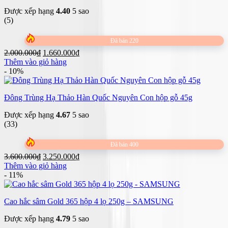
Được xếp hạng
4.40
5 sao
(5)
Đã bán 220
Giá
Giá
2.000.000
₫
1.660.000
₫
gốc
hiện
Thêm vào giỏ hàng
là:
tại
- 10%
2.000.000₫.
là:
1.660.000₫.
Đông Trùng Hạ Thảo Hàn Quốc Nguyên Con hộp gỗ 45g
Được xếp hạng
4.67
5 sao
(33)
Đã bán 400
Giá
Giá
3.600.000
₫
3.250.000
₫
gốc
hiện
Thêm vào giỏ hàng
là:
tại
- 11%
3.600.000₫.
là:
3.250.000₫.
Cao hắc sâm Gold 365 hộp 4 lọ 250g – SAMSUNG
Được xếp hạng
4.79
5 sao