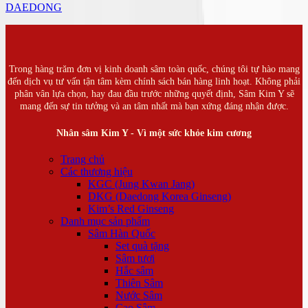
DAEDONG
Trong hàng trăm đơn vị kinh doanh sâm toàn quốc, chúng tôi tự hào mang
đến dịch vụ tư vấn tận tâm kèm chính sách bán hàng linh hoạt. Không phải
phân vân lựa chọn, hay đau đầu trước những quyết định, Sâm Kim Y sẽ
mang đến sự tin tưởng và an tâm nhất mà bạn xứng đáng nhận được.
Nhân sâm Kim Y - Vì một sức khỏe kim cương
Trang chủ
Các thương hiệu
KGC (Jung Kwan Jang)
DKG (Daedong Korea Ginseng)
Kim’s Red Ginseng
Danh mục sản phẩm
Sâm Hàn Quốc
Set quà tặng
Sâm tươi
Hắc sâm
Thiên Sâm
Nước Sâm
Cao Sâm