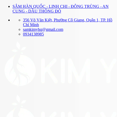
Bỏ
SÂM HÀN QUỐC - LINH CHI - ĐÔNG TRÙNG - AN
qua
CUNG - DẦU THÔNG ĐỎ
nội
356 Võ Văn Kiệt, Phường Cô Giang, Quận 1, TP. Hồ
dung
Chí Minh
samkimyhq@gmail.com
0934138985