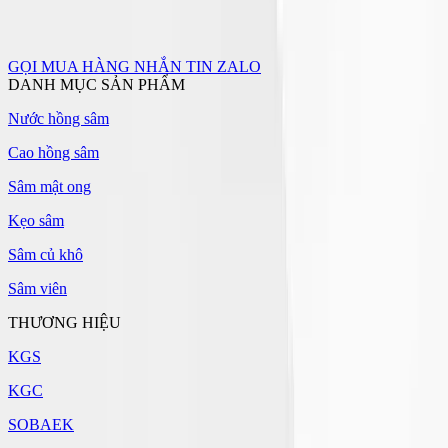
GỌI MUA HÀNG
NHẮN TIN ZALO
DANH MỤC SẢN PHẨM
Nước hồng sâm
Cao hồng sâm
Sâm mật ong
Kẹo sâm
Sâm củ khô
Sâm viên
THƯƠNG HIỆU
KGS
KGC
SOBAEK