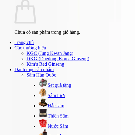
Chưa có sản phẩm trong giỏ hàng.
Trang chủ
Các thương hiệu
KGC (Jung Kwan Jang)
DKG (Daedong Korea Ginseng)
Kim’s Red Ginseng
Danh mục sản phẩm
Sâm Hàn Quốc
Set quà tặng
Sâm tươi
Hắc sâm
Thiên Sâm
Nước Sâm