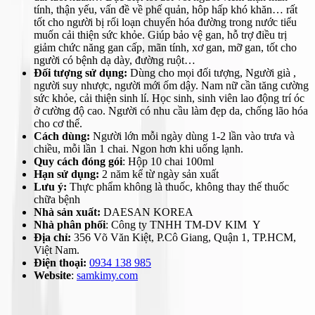
tính, thận yếu, vấn đề về phế quản, hôp hấp khó khăn… rất
tốt cho người bị rối loạn chuyển hóa đường trong nước tiểu
muốn cải thiện sức khỏe. Giúp bảo vệ gan, hỗ trợ điều trị
giảm chức năng gan cấp, mãn tính, xơ gan, mỡ gan, tốt cho
người có bệnh dạ dày, đường ruột…
Đối tượng sử dụng:
Dùng cho mọi đối tượng, Người già ,
người suy nhược, người mới ốm dậy. Nam nữ cần tăng cường
sức khỏe, cải thiện sinh lí. Học sinh, sinh viên lao động trí óc
ở cường độ cao. Người có nhu cầu làm đẹp da, chống lão hóa
cho cơ thể.
Cách dùng:
Người lớn mỗi ngày dùng 1-2 lần vào trưa và
chiều, mỗi lần 1 chai. Ngon hơn khi uống lạnh.
Quy cách đóng gói
: Hộp 10 chai 100ml
Hạn sử dụng:
2 năm kể từ ngày sản xuất
Lưu ý:
Thực phẩm không là thuốc, không thay thế thuốc
chữa bệnh
Nhà sản xuất:
DAESAN KOREA
Nhà phân phối
: Công ty TNHH TM-DV KIM Y
Địa chỉ:
356 Võ Văn Kiệt, P.Cô Giang, Quận 1, TP.HCM,
Việt Nam.
Điện thoại:
0934 138 985
Website
:
samkimy.com