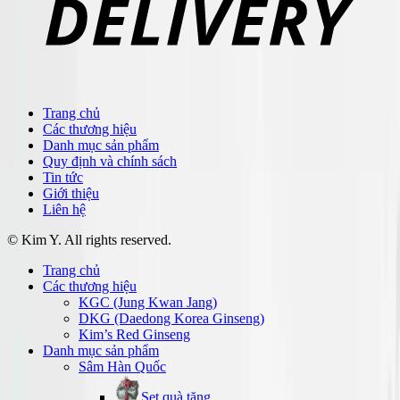
Trang chủ
Các thương hiệu
Danh mục sản phẩm
Quy định và chính sách
Tin tức
Giới thiệu
Liên hệ
© Kim Y. All rights reserved.
Trang chủ
Các thương hiệu
KGC (Jung Kwan Jang)
DKG (Daedong Korea Ginseng)
Kim’s Red Ginseng
Danh mục sản phẩm
Sâm Hàn Quốc
Set quà tặng