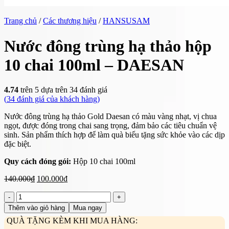
Trang chủ
/
Các thương hiệu
/
HANSUSAM
Nước đông trùng hạ thảo hộp
10 chai 100ml – DAESAN
4.74
trên 5 dựa trên
34
đánh giá
(
34
đánh giá của khách hàng)
Nước đông trùng hạ thảo Gold Daesan có màu vàng nhạt, vị chua
ngọt, được đóng trong chai sang trọng, đảm bảo các tiêu chuẩn vệ
sinh. Sản phẩm thích hợp để làm quà biếu tặng sức khỏe vào các dịp
đặc biệt.
Quy cách đóng gói:
Hộp 10 chai 100ml
Giá
Giá
140.000
₫
100.000
₫
gốc
hiện
Nước
là:
tại
đông
140.000₫.
là:
Thêm vào giỏ hàng
Mua ngay
trùng
100.000₫.
QUÀ TẶNG KÈM KHI MUA HÀNG:
hạ