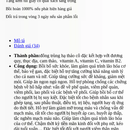
Tặng kèm túi giấy có quai xách sang trọng
Bồi hoàn 1000% nếu phát hiện hàng giả
Đổi trả trong vòng 3 ngày nếu sản phẩm lỗi
Mô tả
Đánh giá (34)
Thành phần:
đông trùng hạ thảo cô đặc kết hợp với đương
quy, thục địa, cam thảo, vitamin A, vitamin C, vitamin B2.
Công dụng:
Bồi bổ sức khỏe, làm giảm quá trình lão hóa cơ
thể, bảo vệ gan, đặc biệt hỗ trợ tăng cường khả năng sinh lý
cho cả nam và nữ. Giúp tăng cường sức đề kháng, giảm mệt
mỏi. Giúp ăn ngon ngủ ngon. Hỗ trợ phòng chống các chứng
bệnh về hô hấp như: vấn đề về phế quản, viêm phế quản,
viêm phổi, lao phổi và các bệnh về phổi. Giúp bồi bổ cơ thể
cho người bị bị suy kiệt. Đặc biệt tốt cho bệnh nhân sau khi
ghép tạng, sau phẫu thuật, điều trị, trị liệu, người hay dị ứng
do thời tiết. Hỗ trợ làm giảm mỡ trong máu và chống vấn đề
mạch máu, rất tốt cho người bị huyết áp cao, huyết áp thấp,
tắc nghẽn mạch máu não. Giúp làm chậm quá trình lão hóa
của cơ thể. Chậm thời kỳ tiền mãn kinh đối với phụ nữ, kéo
dài tuổi xuân… Đặc biệt tốt đối với người viêm thận mãn