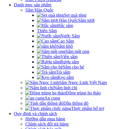
Danh mục sản phẩm
Sâm Hàn Quốc
Set quà tặng
Sâm tươi
Hắc sâm
Thiên Sâm
Nước Sâm
Cao Sâm
Sâm khô
Sâm mật ong
Viên sâm
Rượu sâm
Sâm cho bé
Trà sâm
Kẹo sâm
Sâm Ngọc Linh Việt Nam
Nấm linh chi
Đông trùng hạ thảo
An cung
Dầu thông đỏ
Thực phẩm bổ trợ
Quy định và chính sách
Hướng dẫn mua hàng
Chính sách đổi trả hàng