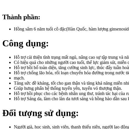
Thành phần:
Hồng sâm 6 năm tuổi cô đặc(Hàn Quốc, hàm lượng ginsenosid
Công dụng:
Hỗ trợ cải thiện tình trạng mất ngủ, nâng cao sự tập trung và nă
Có hiệu quả cho những người cao tuổi, thể lực giảm sút, miễn d
Hỗ trợ bồi bổ toàn diện, tăng cường sinh lực, thúc đẩy tuần h
Hỗ trợ chống lão hóa, rối loạn chuyển hóa đường trong nước t
mạch.
Tăng sức đề kháng, tốt cho gan thận và tăng khả năng miễn nh
Giúp hưng phấn hệ thống tuyến yên, tuyến vỏ thượng thận.
Hỗ trợ hồi phục cho các bệnh nhân ung thư, tránh tác hại của r
Hỗ trợ Sáng da, làm cho làn da tươi sáng và hồng hào dần sa
Đối tượng sử dụng:
Người già, học sinh, sinh viên, thanh thiếu niên, người lao động