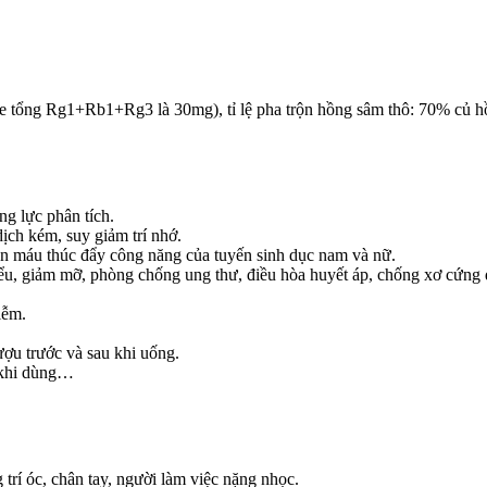
e tổng Rg1+Rb1+Rg3 là 30mg), tỉ lệ pha trộn hồng sâm thô: 70% củ 
ng lực phân tích.
ịch kém, suy giảm trí nhớ.
oàn máu thúc đẩy công năng của tuyến sinh dục nam và nữ.
iểu, giảm mỡ, phòng chống ung thư, điều hòa huyết áp, chống xơ cứng
iễm.
ượu trước và sau khi uống.
u khi dùng…
 trí óc, chân tay, người làm việc nặng nhọc.