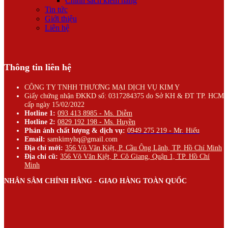
Chính sách kiểm hàng
Tin tức
Giới thiệu
Liên hệ
Thông tin liên hệ
CÔNG TY TNHH THƯƠNG MẠI DỊCH VỤ KIM Y
Giấy chứng nhận ĐKKD số: 0317284375 do Sở KH & ĐT TP. HCM
cấp ngày 15/02/2022
Hotline 1:
093 413 8985 - Ms. Diễm
Hotline 2:
0829 192 198 - Ms. Huyền
Phản ánh chất lượng & dịch vụ:
0949 275 219 - Mr. Hiếu
Email:
samkimyhq@gmail.com
Địa chỉ mới:
356 Võ Văn Kiệt, P. Cầu Ông Lãnh, TP. Hồ Chí Minh
Địa chỉ cũ:
356 Võ Văn Kiệt, P. Cô Giang, Quận 1, TP. Hồ Chí
Minh
NHÂN SÂM CHÍNH HÃNG - GIAO HÀNG TOÀN QUỐC