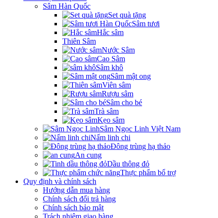
Sâm Hàn Quốc
Set quà tặng
Sâm tươi
Hắc sâm
Thiên Sâm
Nước Sâm
Cao Sâm
Sâm khô
Sâm mật ong
Viên sâm
Rượu sâm
Sâm cho bé
Trà sâm
Kẹo sâm
Sâm Ngọc Linh Việt Nam
Nấm linh chi
Đông trùng hạ thảo
An cung
Dầu thông đỏ
Thực phẩm bổ trợ
Quy định và chính sách
Hướng dẫn mua hàng
Chính sách đổi trả hàng
Chính sách bảo mật
Trách nhiệm giao hàng