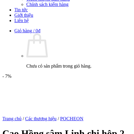
Chính sách kiểm hàng
Tin tức
Giới thiệu
Liên hệ
Giỏ hàng /
0
₫
Chưa có sản phẩm trong giỏ hàng.
- 7%
Trang chủ
/
Các thương hiệu
/
POCHEON
Cao Hồng sâm Linh chi hộp 2