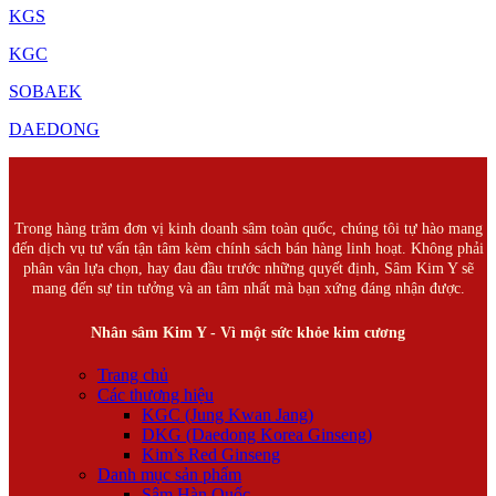
KGS
KGC
SOBAEK
DAEDONG
Trong hàng trăm đơn vị kinh doanh sâm toàn quốc, chúng tôi tự hào mang
đến dịch vụ tư vấn tận tâm kèm chính sách bán hàng linh hoạt. Không phải
phân vân lựa chọn, hay đau đầu trước những quyết định, Sâm Kim Y sẽ
mang đến sự tin tưởng và an tâm nhất mà bạn xứng đáng nhận được.
Nhân sâm Kim Y - Vì một sức khỏe kim cương
Trang chủ
Các thương hiệu
KGC (Jung Kwan Jang)
DKG (Daedong Korea Ginseng)
Kim’s Red Ginseng
Danh mục sản phẩm
Sâm Hàn Quốc