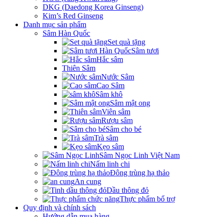
DKG (Daedong Korea Ginseng)
Kim’s Red Ginseng
Danh mục sản phẩm
Sâm Hàn Quốc
Set quà tặng
Sâm tươi
Hắc sâm
Thiên Sâm
Nước Sâm
Cao Sâm
Sâm khô
Sâm mật ong
Viên sâm
Rượu sâm
Sâm cho bé
Trà sâm
Kẹo sâm
Sâm Ngọc Linh Việt Nam
Nấm linh chi
Đông trùng hạ thảo
An cung
Dầu thông đỏ
Thực phẩm bổ trợ
Quy định và chính sách
Hướng dẫn mua hàng