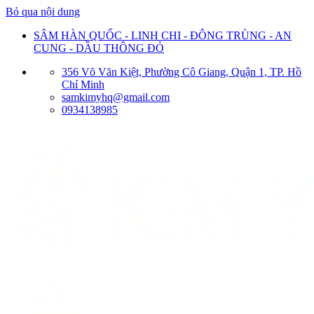
Bỏ qua nội dung
SÂM HÀN QUỐC - LINH CHI - ĐÔNG TRÙNG - AN
CUNG - DẦU THÔNG ĐỎ
356 Võ Văn Kiệt, Phường Cô Giang, Quận 1, TP. Hồ
Chí Minh
samkimyhq@gmail.com
0934138985