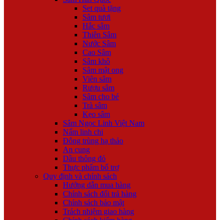
Set quà tặng
Sâm tươi
Hắc sâm
Thiên Sâm
Nước Sâm
Cao Sâm
Sâm khô
Sâm mật ong
Viên sâm
Rượu sâm
Sâm cho bé
Trà sâm
Kẹo sâm
Sâm Ngọc Linh Việt Nam
Nấm linh chi
Đông trùng hạ thảo
An cung
Dầu thông đỏ
Thực phẩm bổ trợ
Quy định và chính sách
Hướng dẫn mua hàng
Chính sách đổi trả hàng
Chính sách bảo mật
Trách nhiệm giao hàng