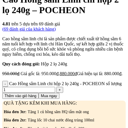
lọ 240g – POCHEON
4.81
trên 5 dựa trên
69
đánh giá
(
69
đánh giá của khách hàng)
Cao hồng sâm linh chi là sản phẩm được chiết xuất từ hồng sâm 6
năm tuổi kết hợp với linh chi Hàn Quốc, sự kết hợp giữa 2 vị thuốc
quý, có công dụng bồi bổ sức khỏe và phòng ngừa nhiều căn bệnh
nguy hiểm, chống oxi hóa, kéo dài tuổi thọ.
Quy cách đóng gói:
Hộp 2 lọ 240g
950.000
₫
Giá gốc là: 950.000₫.
880.000
₫
Giá hiện tại là: 880.000₫.
Cao Hồng sâm Linh chi hộp 2 lọ 240g - POCHEON số lượng
Thêm vào giỏ hàng
Mua ngay
QUÀ TẶNG KÈM KHI MUA HÀNG:
Hóa đơn 3tr:
Tặng 1 củ hồng sâm HQ tẩm mật ong
Hóa đơn 2tr:
Tặng lốc 10 chai nước đông trùng 100ml