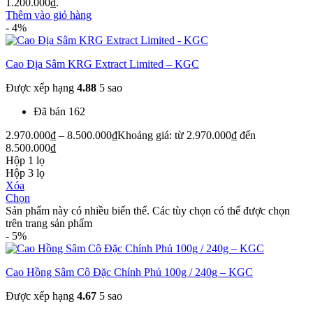
1.200.000₫.
Thêm vào giỏ hàng
- 4%
Cao Địa Sâm KRG Extract Limited – KGC
Được xếp hạng
4.88
5 sao
Đã bán 162
2.970.000
₫
–
8.500.000
₫
Khoảng giá: từ 2.970.000₫ đến
8.500.000₫
Hộp 1 lọ
Hộp 3 lọ
Xóa
Chọn
Sản phẩm này có nhiều biến thể. Các tùy chọn có thể được chọn
trên trang sản phẩm
- 5%
Cao Hồng Sâm Cô Đặc Chính Phủ 100g / 240g – KGC
Được xếp hạng
4.67
5 sao