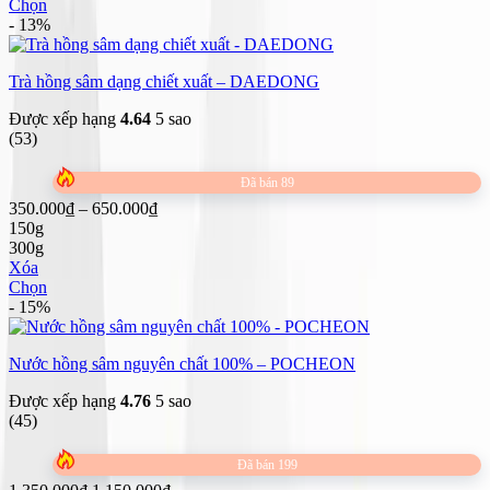
đến
Chọn
Sản
1.299.000₫
- 13%
phẩm
này
Trà hồng sâm dạng chiết xuất – DAEDONG
có
nhiều
Được xếp hạng
4.64
5 sao
biến
(53)
thể.
Các
tùy
Đã bán 89
chọn
Khoảng
350.000
₫
–
650.000
₫
có
giá:
150g
thể
từ
300g
được
350.000₫
Xóa
chọn
đến
Chọn
trên
Sản
650.000₫
- 15%
trang
phẩm
sản
này
phẩm
Nước hồng sâm nguyên chất 100% – POCHEON
có
nhiều
Được xếp hạng
4.76
5 sao
biến
(45)
thể.
Các
tùy
Đã bán 199
chọn
Giá
Giá