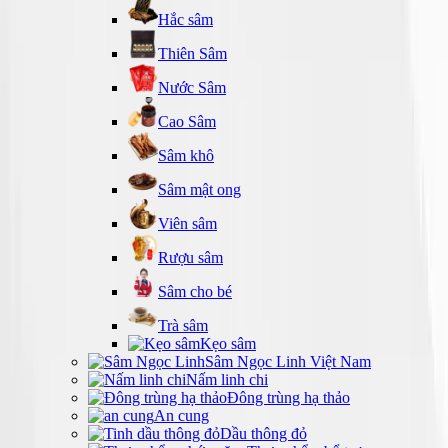
Hắc sâm
Thiên Sâm
Nước Sâm
Cao Sâm
Sâm khô
Sâm mật ong
Viên sâm
Rượu sâm
Sâm cho bé
Trà sâm
Kẹo sâm
Sâm Ngọc Linh Việt Nam
Nấm linh chi
Đông trùng hạ thảo
An cung
Dầu thông đỏ