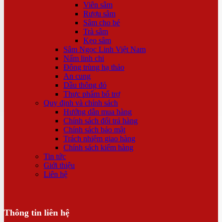
Viên sâm
Rượu sâm
Sâm cho bé
Trà sâm
Kẹo sâm
Sâm Ngọc Linh Việt Nam
Nấm linh chi
Đông trùng hạ thảo
An cung
Dầu thông đỏ
Thực phẩm bổ trợ
Quy định và chính sách
Hướng dẫn mua hàng
Chính sách đổi trả hàng
Chính sách bảo mật
Trách nhiệm giao hàng
Chính sách kiểm hàng
Tin tức
Giới thiệu
Liên hệ
Thông tin liên hệ