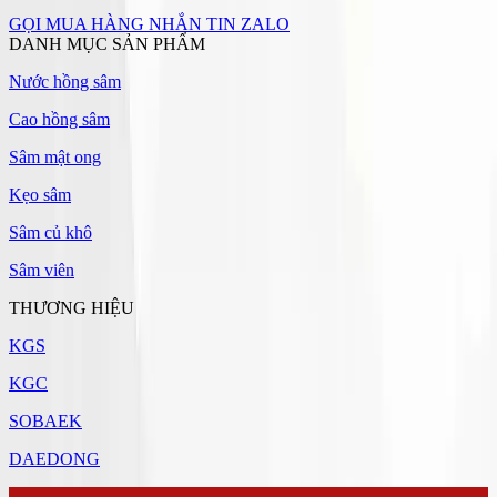
GỌI MUA HÀNG
NHẮN TIN ZALO
DANH MỤC SẢN PHẨM
Nước hồng sâm
Cao hồng sâm
Sâm mật ong
Kẹo sâm
Sâm củ khô
Sâm viên
THƯƠNG HIỆU
KGS
KGC
SOBAEK
DAEDONG