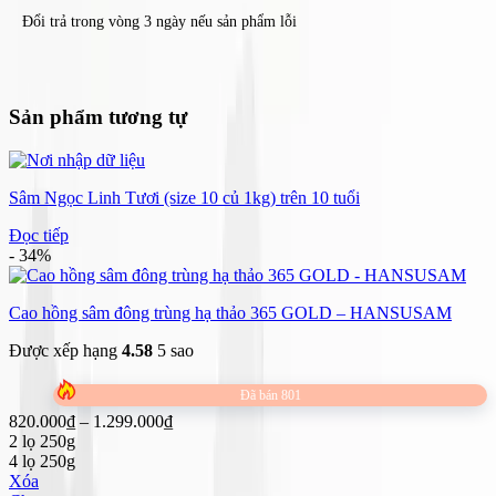
Đổi trả trong vòng 3 ngày nếu sản phẩm lỗi
Sản phẩm tương tự
Sâm Ngọc Linh Tươi (size 10 củ 1kg) trên 10 tuổi
Đọc tiếp
- 34%
Cao hồng sâm đông trùng hạ thảo 365 GOLD – HANSUSAM
Được xếp hạng
4.58
5 sao
Đã bán 801
Khoảng
820.000
₫
–
1.299.000
₫
giá:
2 lọ 250g
từ
4 lọ 250g
820.000₫
Xóa