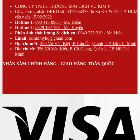
CÔNG TY TNHH THƯƠNG MẠI DỊCH VỤ KIM Y
Giấy chứng nhận ĐKKD số: 0317284375 do Sở KH & ĐT TP. HCM
cấp ngày 15/02/2022
Hotline 1:
093 413 8985 - Ms. Diễm
Hotline 2:
0829 192 198 - Ms. Huyền
Phản ánh chất lượng & dịch vụ:
0949 275 219 - Mr. Hiếu
Email:
samkimyhq@gmail.com
Địa chỉ mới:
356 Võ Văn Kiệt, P. Cầu Ông Lãnh, TP. Hồ Chí Minh
Địa chỉ cũ:
356 Võ Văn Kiệt, P. Cô Giang, Quận 1, TP. Hồ Chí
Minh
NHÂN SÂM CHÍNH HÃNG - GIAO HÀNG TOÀN QUỐC