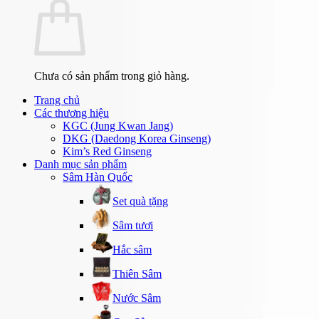
Chưa có sản phẩm trong giỏ hàng.
Trang chủ
Các thương hiệu
KGC (Jung Kwan Jang)
DKG (Daedong Korea Ginseng)
Kim’s Red Ginseng
Danh mục sản phẩm
Sâm Hàn Quốc
Set quà tặng
Sâm tươi
Hắc sâm
Thiên Sâm
Nước Sâm