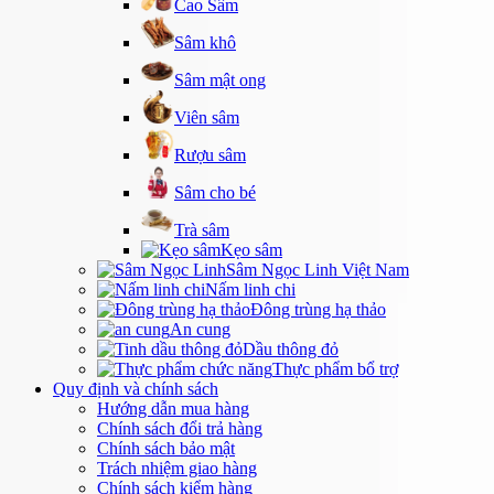
Cao Sâm
Sâm khô
Sâm mật ong
Viên sâm
Rượu sâm
Sâm cho bé
Trà sâm
Kẹo sâm
Sâm Ngọc Linh Việt Nam
Nấm linh chi
Đông trùng hạ thảo
An cung
Dầu thông đỏ
Thực phẩm bổ trợ
Quy định và chính sách
Hướng dẫn mua hàng
Chính sách đổi trả hàng
Chính sách bảo mật
Trách nhiệm giao hàng
Chính sách kiểm hàng