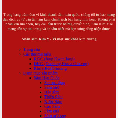
Trong hàng trăm đơn vị kinh doanh sâm toàn quốc, chúng tôi tự hào mang
đến dịch vụ tư vấn tận tâm kèm chính sách bán hàng linh hoạt. Không phải
phân vân lựa chọn, hay đau đầu trước những quyết định, Sâm Kim Y sẽ
mang đến sự tin tưởng và an tâm nhất mà bạn xứng đáng nhận được.
Nhân sâm Kim Y - Vì một sức khỏe kim cương
Trang chủ
Các thương hiệu
KGC (Jung Kwan Jang)
DKG (Daedong Korea Ginseng)
Kim’s Red Ginseng
Danh mục sản phẩm
Sâm Hàn Quốc
Set quà tặng
Sâm tươi
Hắc sâm
Thiên Sâm
Nước Sâm
Cao Sâm
Sâm khô
Sâm mật ong