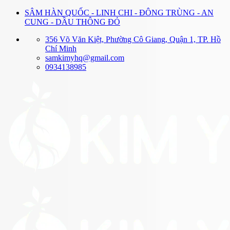
Bỏ
SÂM HÀN QUỐC - LINH CHI - ĐÔNG TRÙNG - AN
qua
CUNG - DẦU THÔNG ĐỎ
nội
356 Võ Văn Kiệt, Phường Cô Giang, Quận 1, TP. Hồ
dung
Chí Minh
samkimyhq@gmail.com
0934138985