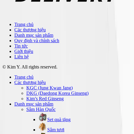
Trang chủ
Các thương hiệu
Danh mục sản phẩm
Quy định và chính sách
Tin tức
Giới thiệu
Liên hệ
© Kim Y. All rights reserved.
Trang chủ
Các thương hiệu
KGC (Jung Kwan Jang)
DKG (Daedong Korea Ginseng)
Kim’s Red Ginseng
Danh mục sản phẩm
Sâm Hàn Quốc
Set quà tặng
Sâm tươi