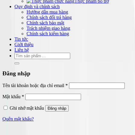
Thực phẩm bổ trợ
Quy định và chính sách
Hướng dẫn mua hàng
Chính sách đổi trả hàng
Chính sách bảo mật
Trách nhiệm giao hàng
Chính sách kiểm hàng
Tin tức
Giới thiệu
Liên hệ
Tìm
kiếm:
Đăng nhập
Bắt
Tên tài khoản hoặc địa chỉ email
*
buộc
Bắt
Mật khẩu
*
buộc
Ghi nhớ mật khẩu
Đăng nhập
Quên mật khẩu?