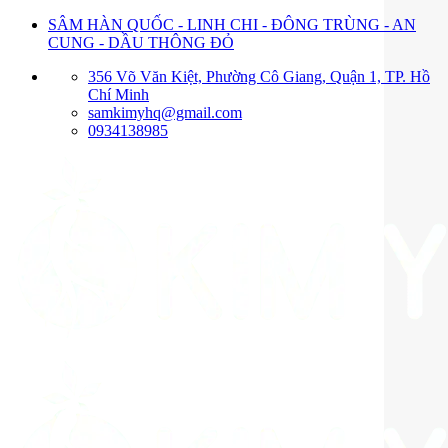
Bỏ
SÂM HÀN QUỐC - LINH CHI - ĐÔNG TRÙNG - AN
qua
CUNG - DẦU THÔNG ĐỎ
nội
356 Võ Văn Kiệt, Phường Cô Giang, Quận 1, TP. Hồ
dung
Chí Minh
samkimyhq@gmail.com
0934138985