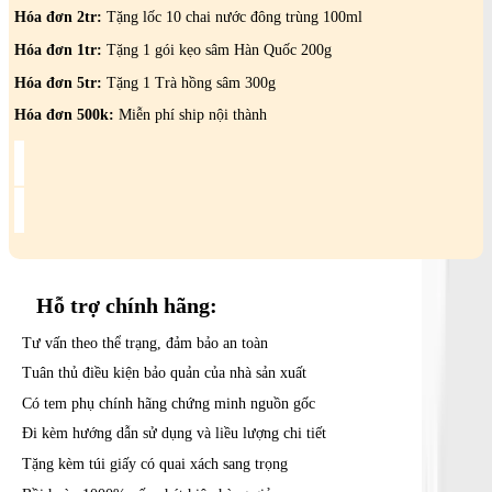
xương
Hóa đơn 2tr:
Tặng lốc 10 chai nước đông trùng 100ml
khớp
Hóa đơn 1tr:
Tặng 1 gói kẹo sâm Hàn Quốc 200g
MSM
Hogwanwon
Hóa đơn 5tr:
Tặng 1 Trà hồng sâm 300g
Premium
Gold
Hóa đơn 500k:
Miễn phí ship nội thành
số
lượng
Hỗ trợ
chính hãng:
Tư vấn theo thể trạng, đảm bảo an toàn
Tuân thủ điều kiện bảo quản của nhà sản xuất
Có tem phụ chính hãng chứng minh nguồn gốc
Đi kèm hướng dẫn sử dụng và liều lượng chi tiết
Tặng kèm túi giấy có quai xách sang trọng