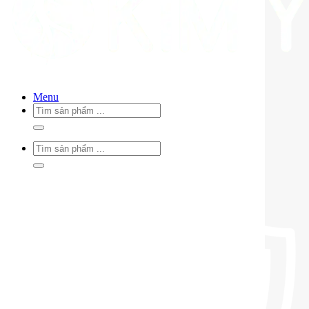
Menu
Tìm
kiếm:
Tìm
kiếm: