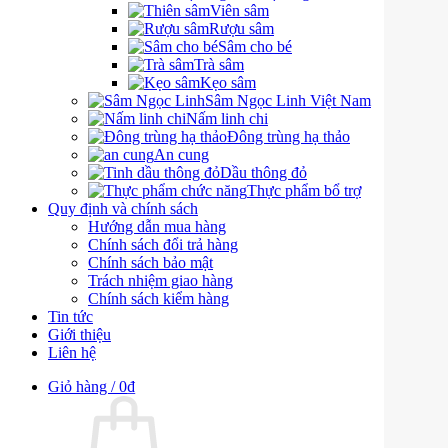
Viên sâm
Rượu sâm
Sâm cho bé
Trà sâm
Kẹo sâm
Sâm Ngọc Linh Việt Nam
Nấm linh chi
Đông trùng hạ thảo
An cung
Dầu thông đỏ
Thực phẩm bổ trợ
Quy định và chính sách
Hướng dẫn mua hàng
Chính sách đổi trả hàng
Chính sách bảo mật
Trách nhiệm giao hàng
Chính sách kiểm hàng
Tin tức
Giới thiệu
Liên hệ
Giỏ hàng /
0
₫