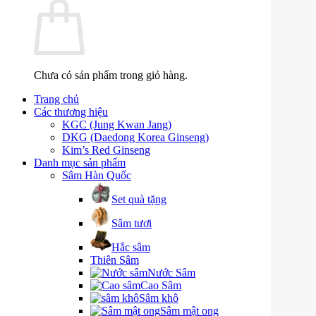
Chưa có sản phẩm trong giỏ hàng.
Trang chủ
Các thương hiệu
KGC (Jung Kwan Jang)
DKG (Daedong Korea Ginseng)
Kim’s Red Ginseng
Danh mục sản phẩm
Sâm Hàn Quốc
Set quà tặng
Sâm tươi
Hắc sâm
Thiên Sâm
Nước Sâm
Cao Sâm
Sâm khô
Sâm mật ong