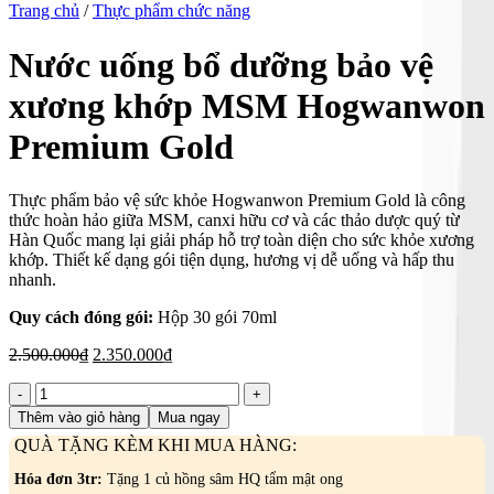
Trang chủ
/
Thực phẩm chức năng
Nước uống bổ dưỡng bảo vệ
xương khớp MSM Hogwanwon
Premium Gold
Thực phẩm bảo vệ sức khỏe Hogwanwon Premium Gold là công
thức hoàn hảo giữa MSM, canxi hữu cơ và các thảo dược quý từ
Hàn Quốc mang lại giải pháp hỗ trợ toàn diện cho sức khỏe xương
khớp. Thiết kế dạng gói tiện dụng, hương vị dễ uống và hấp thu
nhanh.
Quy cách đóng gói:
Hộp 30 gói 70ml
Giá
Giá
2.500.000
₫
2.350.000
₫
gốc
hiện
Nước
là:
tại
uống
2.500.000₫.
là:
Thêm vào giỏ hàng
Mua ngay
bổ
2.350.000₫.
QUÀ TẶNG KÈM KHI MUA HÀNG:
dưỡng
bảo
Hóa đơn 3tr:
Tặng 1 củ hồng sâm HQ tẩm mật ong
vệ