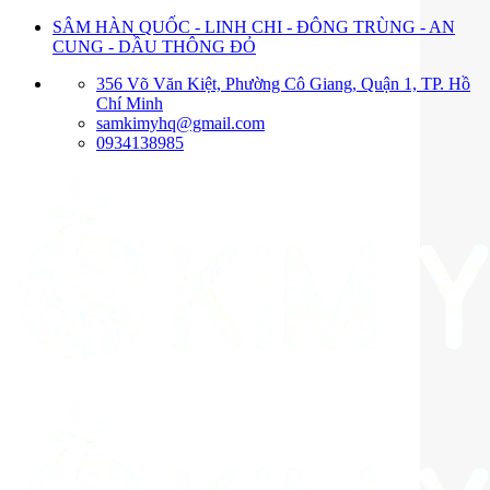
Bỏ
SÂM HÀN QUỐC - LINH CHI - ĐÔNG TRÙNG - AN
qua
CUNG - DẦU THÔNG ĐỎ
nội
356 Võ Văn Kiệt, Phường Cô Giang, Quận 1, TP. Hồ
dung
Chí Minh
samkimyhq@gmail.com
0934138985