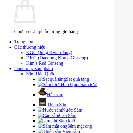
Chưa có sản phẩm trong giỏ hàng.
Trang chủ
Các thương hiệu
KGC (Jung Kwan Jang)
DKG (Daedong Korea Ginseng)
Kim’s Red Ginseng
Danh mục sản phẩm
Sâm Hàn Quốc
Set quà tặng
Sâm tươi
Hắc sâm
Thiên Sâm
Nước Sâm
Cao Sâm
Sâm khô
Sâm mật ong
Viên sâm