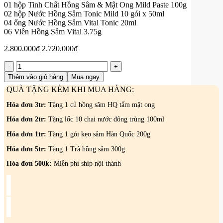
01 hộp Tinh Chất Hồng Sâm & Mật Ong Mild Paste 100g
02 hộp Nước Hồng Sâm Tonic Mild 10 gói x 50ml
04 ống Nước Hồng Sâm Vital Tonic 20ml
06 Viên Hồng Sâm Vital 3.75g
Giá
Giá
2.800.000
₫
2.720.000
₫
gốc
hiện
Hộp
là:
tại
quà
2.800.000₫.
là:
Thêm vào giỏ hàng
Mua ngay
Sâm
2.720.000₫.
QUÀ TẶNG KÈM KHI MUA HÀNG:
GIAO
LONG
Hóa đơn 3tr:
Tặng 1 củ hồng sâm HQ tẩm mật ong
ĐẮC
THỦY
Hóa đơn 2tr:
Tặng lốc 10 chai nước đông trùng 100ml
–
Hóa đơn 1tr:
Tặng 1 gói kẹo sâm Hàn Quốc 200g
KGC
số
Hóa đơn 5tr:
Tặng 1 Trà hồng sâm 300g
lượng
Hóa đơn 500k:
Miễn phí ship nội thành