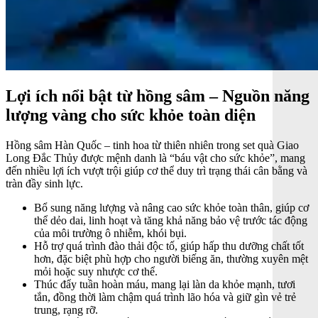
Lợi ích nổi bật từ hồng sâm – Nguồn năng
lượng vàng cho sức khỏe toàn diện
Hồng sâm Hàn Quốc – tinh hoa từ thiên nhiên trong set quà Giao
Long Đắc Thủy được mệnh danh là “báu vật cho sức khỏe”, mang
đến nhiều lợi ích vượt trội giúp cơ thể duy trì trạng thái cân bằng và
tràn đầy sinh lực.
Bổ sung năng lượng và nâng cao sức khỏe toàn thân, giúp cơ
thể dẻo dai, linh hoạt và tăng khả năng bảo vệ trước tác động
của môi trường ô nhiễm, khói bụi.
Hỗ trợ quá trình đào thải độc tố, giúp hấp thu dưỡng chất tốt
hơn, đặc biệt phù hợp cho người biếng ăn, thường xuyên mệt
mỏi hoặc suy nhược cơ thể.
Thúc đẩy tuần hoàn máu, mang lại làn da khỏe mạnh, tươi
tắn, đồng thời làm chậm quá trình lão hóa và giữ gìn vẻ trẻ
trung, rạng rỡ.