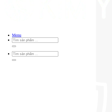
Menu
Tìm
kiếm:
Tìm
kiếm: