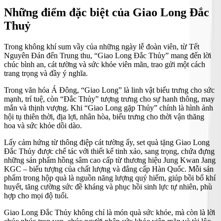
Những điểm đặc biệt của Giao Long Đắc
Thuỷ
Trong không khí sum vầy của những ngày lễ đoàn viên, từ Tết
Nguyên Đán đến Trung thu, “Giao Long Đắc Thủy” mang đến lời
chúc bình an, cát tường và sức khỏe viên mãn, trao gửi một cách
trang trọng và đầy ý nghĩa.
Trong văn hóa Á Đông, “Giao Long” là linh vật biểu trưng cho sức
mạnh, trí tuệ, còn “Đắc Thủy” tượng trưng cho sự hanh thông, may
mắn và thịnh vượng. Khi “Giao Long gặp Thủy” chính là hình ảnh
hội tụ thiên thời, địa lợi, nhân hòa, biểu trưng cho thời vận thăng
hoa và sức khỏe dồi dào.
Lấy cảm hứng từ thông điệp cát tường ấy, set quà tặng Giao Long
Đắc Thủy được chế tác với thiết kế tinh xảo, sang trọng, chứa đựng
những sản phẩm hồng sâm cao cấp từ thương hiệu Jung Kwan Jang
KGC – biểu tượng của chất lượng và đẳng cấp Hàn Quốc. Mỗi sản
phẩm trong hộp quà là nguồn năng lượng quý hiếm, giúp bồi bổ khí
huyết, tăng cường sức đề kháng và phục hồi sinh lực tự nhiên, phù
hợp cho mọi độ tuổi.
Giao Long Đắc Thủy không chỉ là món quà sức khỏe, mà còn là lời