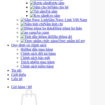
Rượu sâm
Sâm cho bé
Trà sâm
Kẹo sâm
Sâm Ngọc Linh Việt Nam
Nấm linh chi
Đông trùng hạ thảo
An cung
Dầu thông đỏ
Thực phẩm bổ trợ
Quy định và chính sách
Hướng dẫn mua hàng
Chính sách đổi trả hàng
Chính sách bảo mật
Trách nhiệm giao hàng
Chính sách kiểm hàng
Tin tức
Giới thiệu
Liên hệ
Giỏ hàng /
0
₫